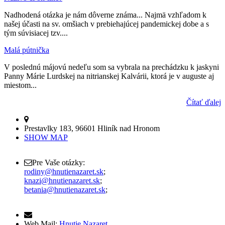
Nadhodená otázka je nám dôverne známa... Najmä vzhľadom k
našej účasti na sv. omšiach v prebiehajúcej pandemickej dobe a s
tým súvisiacej tzv....
Malá pútnička
V poslednú májovú nedeľu som sa vybrala na prechádzku k jaskyni
Panny Márie Lurdskej na nitrianskej Kalvárii, ktorá je v auguste aj
miestom...
Čítať ďalej
Prestavlky 183, 96601 Hliník nad Hronom
SHOW MAP
Pre Vaše otázky:
rodiny@hnutienazaret.sk
;
knazi@hnutienazaret.sk
;
betania@hnutienazaret.sk
;
Web Mail:
Hnutie Nazaret