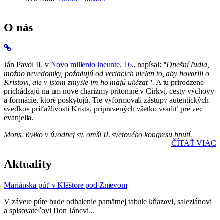
O nás
Ján Pavol II. v
Novo millenio ineunte, 16.
, napísal:
"Dnešní ľudia,
možno nevedomky, požadujú od veriacich nielen to, aby hovorili o
Kristovi, ale v istom zmysle im ho majú ukázať".
A tu prirodzene
prichádzajú na um nové charizmy prítomné v Cirkvi, cesty výchovy
a formácie, ktoré poskytujú. Tie vyformovali zástupy autentických
svedkov príťažlivosti Krista, pripravených všetko vsadiť pre vec
evanjelia.
Mons. Ryłko v úvodnej sv. omši II. svetového kongresu hnutí.
ČÍTAŤ VIAC
Aktuality
Mariánska púť v Kláštore pod Znievom
V závere púte bude odhalenie pamätnej tabule kňazovi, saleziánovi
a spisovateľovi Don Jánovi...