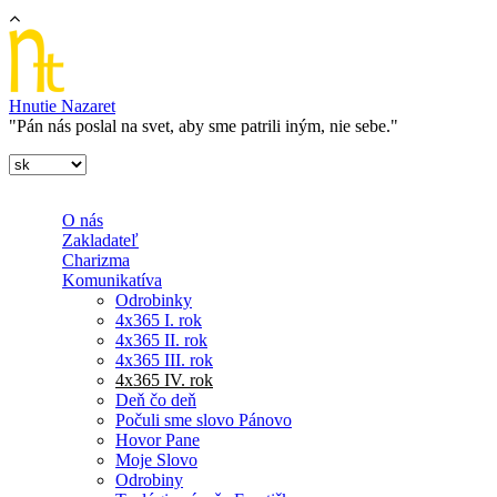
Skočiť na hlavný obsah
Hnutie Nazaret
"Pán nás poslal na svet, aby sme patrili iným, nie sebe."
O nás
Zakladateľ
Charizma
Komunikatíva
Odrobinky
4x365 I. rok
4x365 II. rok
4x365 III. rok
4x365 IV. rok
Deň čo deň
Počuli sme slovo Pánovo
Hovor Pane
Moje Slovo
Odrobiny