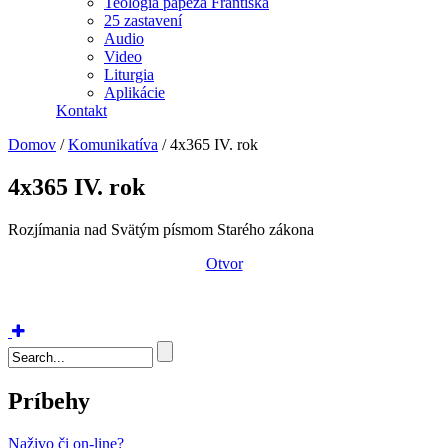
Teológia pápeža Františka
25 zastavení
Audio
Video
Liturgia
Aplikácie
Kontakt
Domov
/
Komunikatíva
/
4x365 IV. rok
4x365 IV. rok
Rozjímania nad Svätým písmom Starého zákona
Otvor
Vyhľadávanie
Príbehy
Naživo či on-line?