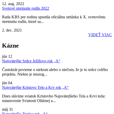
12. aug. 2022
Svetové stretnutie rodín 2022
Rada KBS pre rodinu spustila oficiálnu strtánku k X. svetovému
stretnutiu rodín, ktoré sa...
2. dec. 2021
VIDEŤ VIAC
Kázne
jún
12
Najsvätejšie Srdce Ježišovo rok „A“
Častokrát povieme o niekom alebo o niečom, že je to srdce celého
projektu. Niekto je mozog...
jún
04
Najsvätejšie Kristovo Telo a Krv rok „A“
Dnes slávime sviatok Kristovho Najsvätejšieho Tela a Krvi teda:
ustanovenie Sviatosti Oltárnej a...
máj
31
Najsvätejšia Trojica rok „A“