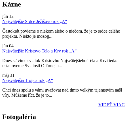
Kázne
jún
12
Najsvätejšie Srdce Ježišovo rok „A“
Častokrát povieme o niekom alebo o niečom, že je to srdce celého
projektu. Niekto je mozog...
jún
04
Najsvätejšie Kristovo Telo a Krv rok „A“
Dnes slávime sviatok Kristovho Najsvätejšieho Tela a Krvi teda:
ustanovenie Sviatosti Oltárnej a...
máj
31
Najsvätejšia Trojica rok „A“
Chci dnes spolu s vámi uvažovat nad tímto velkým tajemstvím naší
víry. Můžeme říct, že je to...
VIDEŤ VIAC
Fotogaléria