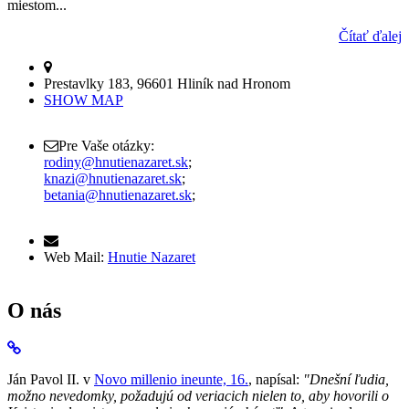
miestom...
Čítať ďalej
Prestavlky 183, 96601 Hliník nad Hronom
SHOW MAP
Pre Vaše otázky:
rodiny@hnutienazaret.sk
;
knazi@hnutienazaret.sk
;
betania@hnutienazaret.sk
;
Web Mail:
Hnutie Nazaret
O nás
Ján Pavol II. v
Novo millenio ineunte, 16.
, napísal:
"Dnešní ľudia,
možno nevedomky, požadujú od veriacich nielen to, aby hovorili o