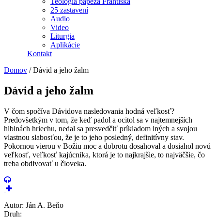
Teológia pápeža Františka
25 zastavení
Audio
Video
Liturgia
Aplikácie
Kontakt
Domov
/
Dávid a jeho žalm
Dávid a jeho žalm
V čom spočíva Dávidova nasledovania hodná veľkosť?
Predovšetkým v tom, že keď padol a ocitol sa v najtemnejších
hlbinách hriechu, nedal sa presvedčiť príkladom iných a svojou
vlastnou slabosťou, že je to jeho posledný, definitívny stav.
Pokornou vierou v Božiu moc a dobrotu dosahoval a dosiahol novú
veľkosť, veľkosť kajúcnika, ktorá je to najkrajšie, to najväčšie, čo
treba obdivovať u človeka.
Autor: Ján A. Beňo
Druh: