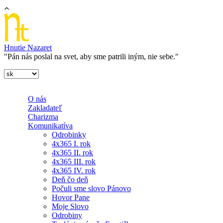
Skočiť na hlavný obsah
Hnutie Nazaret
"Pán nás poslal na svet, aby sme patrili iným, nie sebe."
O nás
Zakladateľ
Charizma
Komunikatíva
Odrobinky
4x365 I. rok
4x365 II. rok
4x365 III. rok
4x365 IV. rok
Deň čo deň
Počuli sme slovo Pánovo
Hovor Pane
Moje Slovo
Odrobiny