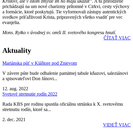
Kristovi, ale v istom zmysle im ho majú ukázať".
A tu prirodzene
prichádzajú na um nové charizmy prítomné v Cirkvi, cesty výchovy
a formácie, ktoré poskytujú. Tie vyformovali zástupy autentických
svedkov príťažlivosti Krista, pripravených všetko vsadiť pre vec
evanjelia.
Mons. Ryłko v úvodnej sv. omši II. svetového kongresu hnutí.
ČÍTAŤ VIAC
Aktuality
Mariánska púť v Kláštore pod Znievom
V závere púte bude odhalenie pamätnej tabule kňazovi, saleziánovi
a spisovateľovi Don Jánovi...
12. aug. 2022
Svetové stretnutie rodín 2022
Rada KBS pre rodinu spustila oficiálnu strtánku k X. svetovému
stretnutiu rodín, ktoré sa...
2. dec. 2021
VIDEŤ VIAC