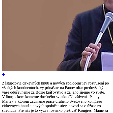
Zástupcovia cirkevných hnutí a nových spoločenstiev roztrúsení po
všetkých kontinentoch, vy prinášate na Pánov oltár predovšetkým
vaše oduševnenie za Božie kráľovstvo a za jeho šírenie vo svete.
V liturgickom kontexte dnešného sviatku (Navštívenia Panny
Márie), v ktorom začíname práce druhého Svetového kongresu
cirkevných hnutí a nových spoločenstiev, hovorí sa o úžase zo
stretnutia. Pre nás je to výzva rovnako prežívať Kongres. Máme sa