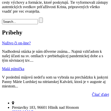
cesty výchovy a formácie, ktoré poskytujú. Tie vyformovali zástupy
autentických svedkov príťažlivosti Krista, pripravených všetko
vsadiť pre vec evanjelia.
Vyhľadávanie
Príbehy
Naživo či on-line?
Nadhodená otázka je nám dôverne známa... Najmä vzhľadom k
našej účasti na sv. omšiach v prebiehajúcej pandemickej dobe a s
tým súvisiacej tzv....
Malá pútnička
V poslednú májovú nedeľu som sa vybrala na prechádzku k jaskyni
Panny Márie Lurdskej na nitrianskej Kalvárii, ktorá je v auguste aj
miestom...
Čítať ďalej
Prestavlky 183, 96601 Hliník nad Hronom