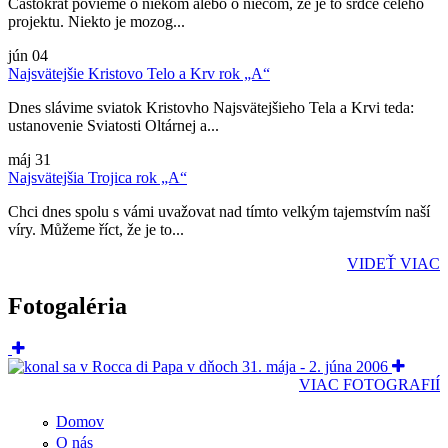
Častokrát povieme o niekom alebo o niečom, že je to srdce celého
projektu. Niekto je mozog...
jún
04
Najsvätejšie Kristovo Telo a Krv rok „A“
Dnes slávime sviatok Kristovho Najsvätejšieho Tela a Krvi teda:
ustanovenie Sviatosti Oltárnej a...
máj
31
Najsvätejšia Trojica rok „A“
Chci dnes spolu s vámi uvažovat nad tímto velkým tajemstvím naší
víry. Můžeme říct, že je to...
VIDEŤ VIAC
Fotogaléria
VIAC FOTOGRAFIÍ
Domov
O nás