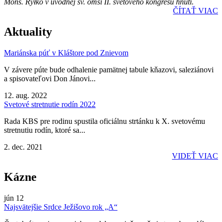
Mons. Ryłko v úvodnej sv. omši II. svetového kongresu hnutí.
ČÍTAŤ VIAC
Aktuality
Mariánska púť v Kláštore pod Znievom
V závere púte bude odhalenie pamätnej tabule kňazovi, saleziánovi
a spisovateľovi Don Jánovi...
12. aug. 2022
Svetové stretnutie rodín 2022
Rada KBS pre rodinu spustila oficiálnu strtánku k X. svetovému
stretnutiu rodín, ktoré sa...
2. dec. 2021
VIDEŤ VIAC
Kázne
jún
12
Najsvätejšie Srdce Ježišovo rok „A“