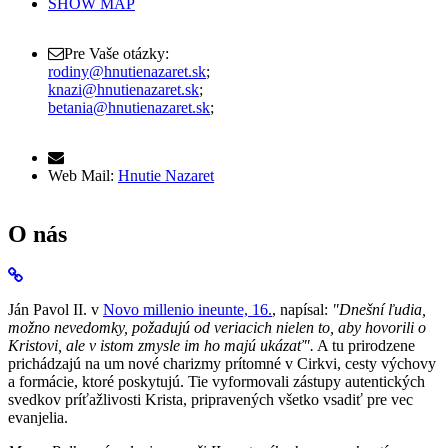
SHOW MAP
Pre Vaše otázky:
rodiny@hnutienazaret.sk
;
knazi@hnutienazaret.sk
;
betania@hnutienazaret.sk
;
Web Mail:
Hnutie Nazaret
O nás
Ján Pavol II. v
Novo millenio ineunte, 16.
, napísal:
"Dnešní ľudia,
možno nevedomky, požadujú od veriacich nielen to, aby hovorili o
Kristovi, ale v istom zmysle im ho majú ukázať".
A tu prirodzene
prichádzajú na um nové charizmy prítomné v Cirkvi, cesty výchovy
a formácie, ktoré poskytujú. Tie vyformovali zástupy autentických
svedkov príťažlivosti Krista, pripravených všetko vsadiť pre vec
evanjelia.