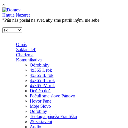
Skočiť na hlavný obsah
Hnutie Nazaret
"Pán nás poslal na svet, aby sme patrili iným, nie sebe."
O nás
Zakladateľ
Charizma
Komunikatíva
Odrobinky
4x365 I. rok
4x365 II. rok
4x365 III. rok
4x365 IV. rok
Deň čo deň
Počuli sme slovo Pánovo
Hovor Pane
Moje Slovo
Odrobiny
Teológia pápeža Františka
25 zastavení
Audio