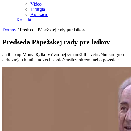
Video
Liturgia
Aplikácie
Kontakt
Domov
/
Predseda Pápežskej rady pre laikov
Predseda Pápežskej rady pre laikov
arcibiskup Mons. Ryłko v úvodnej sv. omši II. svetového kongresu
cirkevných hnutí a nových spoločenstiev okrem iného povedal: