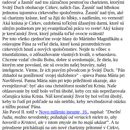
radovať a žasnúť nad tou zázračnou pestrosťou chariziem, ktorými
Svätý Duch obohacuje Cirkev, našich čias. Žasnúť nad hlbokou
jednotou tajomstva cirkevného spoločenstva. Žasnúť nad tým, aké
sú charizmy krásne, keď sa žijú do hĺbky, s nadšením, vo vernosti!
Aká krásna je Cirkev, ozdobená toľkými úžasnými darmi, ktoré sú
silným podnetom pre jej evanjelizačnú prácu vo svete! Aký krásny
je kresťanský život, ktorý prináša toľké ovocie svätosti!
Pre toto všetko zjednoťme svoje hlasy do Máriinho Magnifikátu a
oslavujme Pána za veľké diela, ktoré koná prostredníctvom
cirkevných hnutí a nových spoločenstiev. Nejde tu vôbec o
triumfalizmus, o zdôrazňovanie vlastných kvalít, o sebaoslavu.
Chceme vzdať chválu Bohu, dobre si uvedomujúc, že diela, ku
ktorým sme povolaní, nie sú ovocím našej bravúry, našej
inteligencie. Vieme, že ich pravým pôvodcom je Svätý Duch. "Pán
zhliadol na poníženosť svojej služobnice" - spieva Panna Mária pri
Navštívení. Panna Mária nám pri tejto príležitosti ukazuje, ako
evenjelizovať: byť ako ona christóforoi nositeľmi Krista. Naše
ohlasovanie by totiž bolo veľmi úbohé, keby cez nás neprežarovala
očarujúca krása Krista. Náš kresťanský život by bol veľmi úbohý,
keby to ľudí pri pohľade na nás netrhlo, keby nevzbudzoval otázku
a túžbu poznať Pána.
Ján Pavol II. totiž v
Novo millenio ineunte, 16.
, napísal:
"Dnešní
ľudia, možno nevedomky, požadujú od veriacich nielen to, aby
hovorili o Kristovi, ale v istom zmysle im ho majú ukázať".
A tu
prirodzene prichádzajú na um nové charizmy prítomné v Cirkvi,