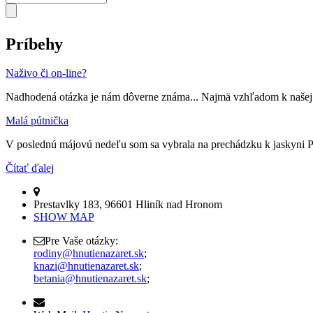
Príbehy
Naživo či on-line?
Nadhodená otázka je nám dôverne známa... Najmä vzhľadom k našej úča
Malá pútnička
V poslednú májovú nedeľu som sa vybrala na prechádzku k jaskyni Pan
Čítať ďalej
Prestavlky 183, 96601 Hliník nad Hronom
SHOW MAP
Pre Vaše otázky:
rodiny@hnutienazaret.sk
;
knazi@hnutienazaret.sk
;
betania@hnutienazaret.sk
;