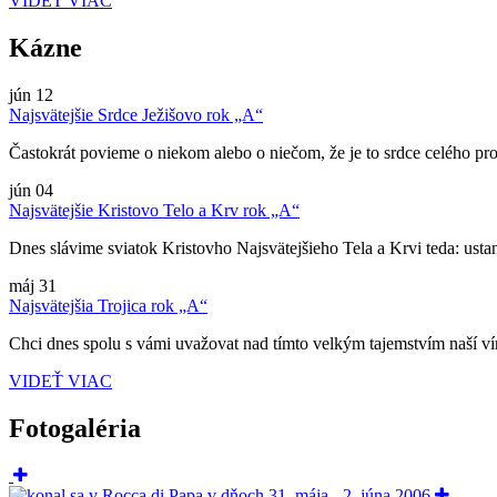
VIDEŤ VIAC
Kázne
jún
12
Najsvätejšie Srdce Ježišovo rok „A“
Častokrát povieme o niekom alebo o niečom, že je to srdce celého pro
jún
04
Najsvätejšie Kristovo Telo a Krv rok „A“
Dnes slávime sviatok Kristovho Najsvätejšieho Tela a Krvi teda: ustano
máj
31
Najsvätejšia Trojica rok „A“
Chci dnes spolu s vámi uvažovat nad tímto velkým tajemstvím naší víry
VIDEŤ VIAC
Fotogaléria