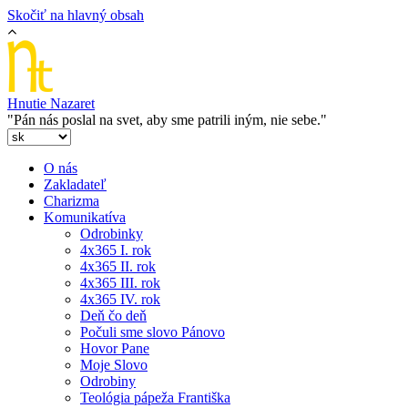
Skočiť na hlavný obsah
Hnutie Nazaret
"Pán nás poslal na svet, aby sme patrili iným, nie sebe."
O nás
Zakladateľ
Charizma
Komunikatíva
Odrobinky
4x365 I. rok
4x365 II. rok
4x365 III. rok
4x365 IV. rok
Deň čo deň
Počuli sme slovo Pánovo
Hovor Pane
Moje Slovo
Odrobiny
Teológia pápeža Františka