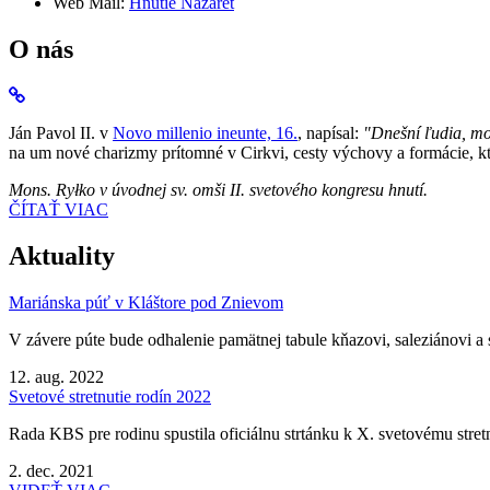
Web Mail:
Hnutie Nazaret
O nás
Ján Pavol II. v
Novo millenio ineunte, 16.
, napísal:
"Dnešní ľudia, mo
na um nové charizmy prítomné v Cirkvi, cesty výchovy a formácie, kto
Mons. Ryłko v úvodnej sv. omši II. svetového kongresu hnutí.
ČÍTAŤ VIAC
Aktuality
Mariánska púť v Kláštore pod Znievom
V závere púte bude odhalenie pamätnej tabule kňazovi, saleziánovi a 
12. aug. 2022
Svetové stretnutie rodín 2022
Rada KBS pre rodinu spustila oficiálnu strtánku k X. svetovému stretnu
2. dec. 2021