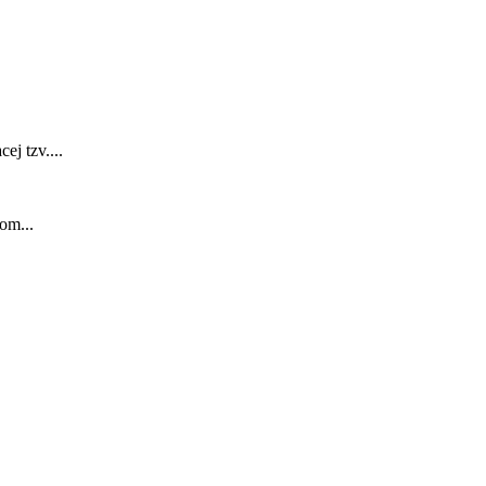
j tzv....
om...