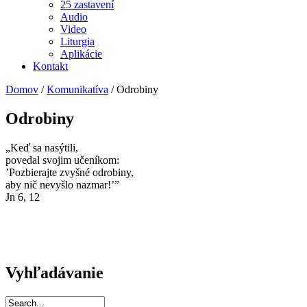
25 zastavení
Audio
Video
Liturgia
Aplikácie
Kontakt
Domov
/
Komunikatíva
/
Odrobiny
Odrobiny
„Keď sa nasýtili,
povedal svojim učeníkom:
’Pozbierajte zvyšné odrobiny,
aby nič nevyšlo nazmar!’”
Jn 6, 12
Vyhľadávanie