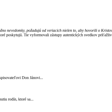
žno nevedomky, požadujú od veriacich nielen to, aby hovorili o Kristov
ré poskytujú. Tie vyformovali zástupy autentických svedkov príťažlivos
spisovateľovi Don Jánovi...
tiu rodín, ktoré sa...