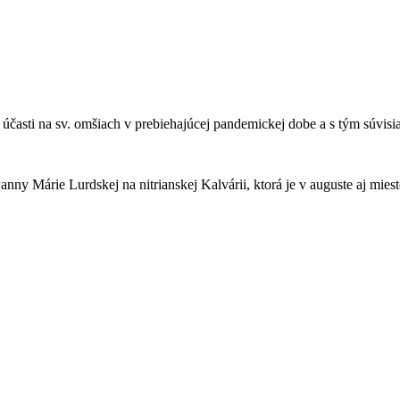
sti na sv. omšiach v prebiehajúcej pandemickej dobe a s tým súvisiace
ny Márie Lurdskej na nitrianskej Kalvárii, ktorá je v auguste aj miest