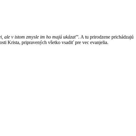
i, ale v istom zmysle im ho majú ukázať".
A tu prirodzene prichádzajú
ti Krista, pripravených všetko vsadiť pre vec evanjelia.