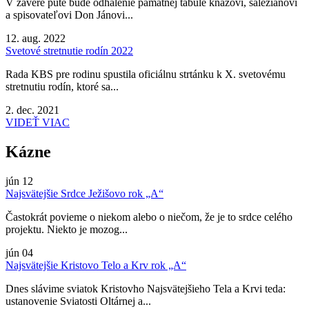
V závere púte bude odhalenie pamätnej tabule kňazovi, saleziánovi
a spisovateľovi Don Jánovi...
12. aug. 2022
Svetové stretnutie rodín 2022
Rada KBS pre rodinu spustila oficiálnu strtánku k X. svetovému
stretnutiu rodín, ktoré sa...
2. dec. 2021
VIDEŤ VIAC
Kázne
jún
12
Najsvätejšie Srdce Ježišovo rok „A“
Častokrát povieme o niekom alebo o niečom, že je to srdce celého
projektu. Niekto je mozog...
jún
04
Najsvätejšie Kristovo Telo a Krv rok „A“
Dnes slávime sviatok Kristovho Najsvätejšieho Tela a Krvi teda:
ustanovenie Sviatosti Oltárnej a...