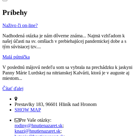
Príbehy
Naživo či on-line?
Nadhodená otázka je nám dôverne známa... Najmä vzhľadom k
našej účasti na sv. omšiach v prebiehajúcej pandemickej dobe a s
tým súvisiacej tzv....
Malá pútnička
V poslednú májovú nedeľu som sa vybrala na prechádzku k jaskyni
Panny Márie Lurdskej na nitrianskej Kalvárii, ktorá je v auguste aj
miestom...
Čítať ďalej
Prestavlky 183, 96601 Hliník nad Hronom
SHOW MAP
Pre Vaše otázky:
rodiny@hnutienazaret.sk
;
knazi@hnutienazaret.sk
;