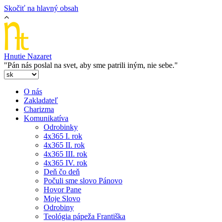
Skočiť na hlavný obsah
Hnutie Nazaret
"Pán nás poslal na svet, aby sme patrili iným, nie sebe."
O nás
Zakladateľ
Charizma
Komunikatíva
Odrobinky
4x365 I. rok
4x365 II. rok
4x365 III. rok
4x365 IV. rok
Deň čo deň
Počuli sme slovo Pánovo
Hovor Pane
Moje Slovo
Odrobiny
Teológia pápeža Františka