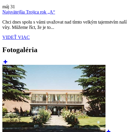
máj
31
Najsvätejšia Trojica rok „A“
Chci dnes spolu s vámi uvažovat nad tímto velkým tajemstvím naší
víry. Můžeme říct, že je to...
VIDEŤ VIAC
Fotogaléria