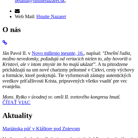
betania@hnutienazaret.sk
;
Web Mail:
Hnutie Nazaret
O nás
Ján Pavol II. v
Novo millenio ineunte, 16.
, napísal:
"Dnešní ľudia,
možno nevedomky, požadujú od veriacich nielen to, aby hovorili o
Kristovi, ale v istom zmysle im ho majú ukázať".
A tu prirodzene
prichádzajú na um nové charizmy prítomné v Cirkvi, cesty výchovy
a formácie, ktoré poskytujú. Tie vyformovali zástupy autentických
svedkov príťažlivosti Krista, pripravených všetko vsadiť pre vec
evanjelia.
Mons. Ryłko v úvodnej sv. omši II. svetového kongresu hnutí.
ČÍTAŤ VIAC
Aktuality
Mariánska púť v Kláštore pod Znievom