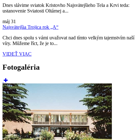
Dnes slávime sviatok Kristovho Najsvätejšieho Tela a Krvi teda:
ustanovenie Sviatosti Oltárnej a...
máj
31
Najsvätejšia Trojica rok „A“
Chci dnes spolu s vámi uvažovat nad tímto velkým tajemstvím naší
víry. Můžeme říct, že je to...
VIDEŤ VIAC
Fotogaléria