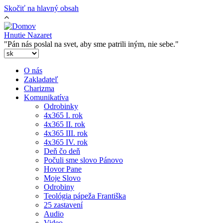
Skočiť na hlavný obsah
Hnutie Nazaret
"Pán nás poslal na svet, aby sme patrili iným, nie sebe."
O nás
Zakladateľ
Charizma
Komunikatíva
Odrobinky
4x365 I. rok
4x365 II. rok
4x365 III. rok
4x365 IV. rok
Deň čo deň
Počuli sme slovo Pánovo
Hovor Pane
Moje Slovo
Odrobiny
Teológia pápeža Františka
25 zastavení
Audio
Video