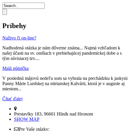
Príbehy
Naživo či on-line?
Nadhodená otázka je nám dôverne známa... Najmä vzhľadom k
našej účasti na sv. omšiach v prebiehajúcej pandemickej dobe a s
tým súvisiacej tzv....
Malá pútnička
V poslednú májovú nedeľu som sa vybrala na prechádzku k jaskyni
Panny Márie Lurdskej na nitrianskej Kalvárii, ktorá je v auguste aj
miestom...
Čítať ďalej
Prestavlky 183, 96601 Hliník nad Hronom
SHOW MAP
Pre Vaše otázky: