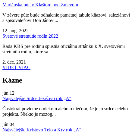
Mariánska púť v Kláštore pod Znievom
V závere púte bude odhalenie pamätnej tabule kňazovi, saleziánovi
a spisovateľovi Don Jánovi...
12. aug. 2022
Svetové stretnutie rodín 2022
Rada KBS pre rodinu spustila oficiálnu strtánku k X. svetovému
stretnutiu rodín, ktoré sa...
2. dec. 2021
VIDEŤ VIAC
Kázne
jún
12
Najsvätejšie Srdce Ježišovo rok „A“
Častokrát povieme o niekom alebo o niečom, že je to srdce celého
projektu. Niekto je mozog...
jún
04
Najsvätejšie Kristovo Telo a Krv rok „A“