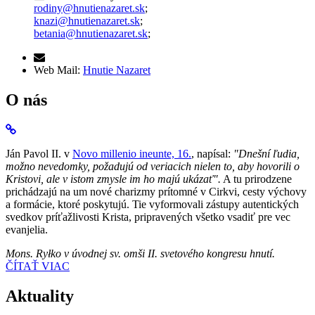
rodiny@hnutienazaret.sk
;
knazi@hnutienazaret.sk
;
betania@hnutienazaret.sk
;
Web Mail:
Hnutie Nazaret
O nás
Ján Pavol II. v
Novo millenio ineunte, 16.
, napísal:
"Dnešní ľudia,
možno nevedomky, požadujú od veriacich nielen to, aby hovorili o
Kristovi, ale v istom zmysle im ho majú ukázať".
A tu prirodzene
prichádzajú na um nové charizmy prítomné v Cirkvi, cesty výchovy
a formácie, ktoré poskytujú. Tie vyformovali zástupy autentických
svedkov príťažlivosti Krista, pripravených všetko vsadiť pre vec
evanjelia.
Mons. Ryłko v úvodnej sv. omši II. svetového kongresu hnutí.
ČÍTAŤ VIAC
Aktuality