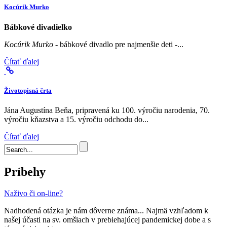
Kocúrik Murko
Bábkové divadielko
Kocúrik Murko
- bábkové divadlo pre najmenšie deti -...
Čítať ďalej
Životopisná črta
Jána Augustína Beňa, pripravená ku 100. výročiu narodenia, 70.
výročiu kňazstva a 15. výročiu odchodu do...
Čítať ďalej
Vyhľadávanie
Príbehy
Naživo či on-line?
Nadhodená otázka je nám dôverne známa... Najmä vzhľadom k
našej účasti na sv. omšiach v prebiehajúcej pandemickej dobe a s