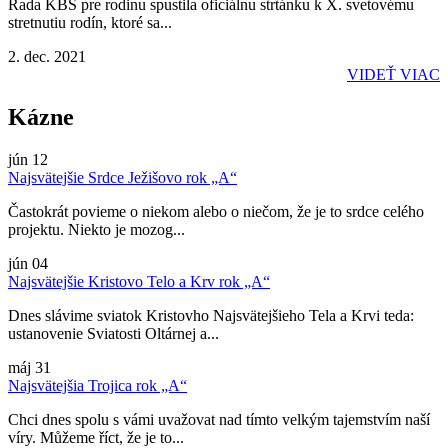
Rada KBS pre rodinu spustila oficiálnu strtánku k X. svetovému
stretnutiu rodín, ktoré sa...
2. dec. 2021
VIDEŤ VIAC
Kázne
jún
12
Najsvätejšie Srdce Ježišovo rok „A“
Častokrát povieme o niekom alebo o niečom, že je to srdce celého
projektu. Niekto je mozog...
jún
04
Najsvätejšie Kristovo Telo a Krv rok „A“
Dnes slávime sviatok Kristovho Najsvätejšieho Tela a Krvi teda:
ustanovenie Sviatosti Oltárnej a...
máj
31
Najsvätejšia Trojica rok „A“
Chci dnes spolu s vámi uvažovat nad tímto velkým tajemstvím naší
víry. Můžeme říct, že je to...