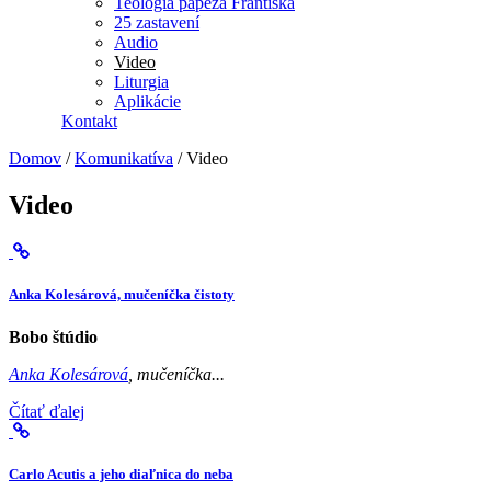
Teológia pápeža Františka
25 zastavení
Audio
Video
Liturgia
Aplikácie
Kontakt
Domov
/
Komunikatíva
/
Video
Video
Anka Kolesárová, mučeníčka čistoty
Bobo štúdio
Anka Kolesárová
, mučeníčka...
Čítať ďalej
Carlo Acutis a jeho diaľnica do neba