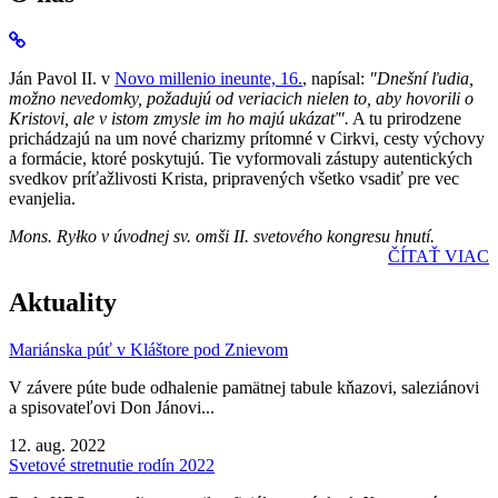
Ján Pavol II. v
Novo millenio ineunte, 16.
, napísal:
"Dnešní ľudia,
možno nevedomky, požadujú od veriacich nielen to, aby hovorili o
Kristovi, ale v istom zmysle im ho majú ukázať".
A tu prirodzene
prichádzajú na um nové charizmy prítomné v Cirkvi, cesty výchovy
a formácie, ktoré poskytujú. Tie vyformovali zástupy autentických
svedkov príťažlivosti Krista, pripravených všetko vsadiť pre vec
evanjelia.
Mons. Ryłko v úvodnej sv. omši II. svetového kongresu hnutí.
ČÍTAŤ VIAC
Aktuality
Mariánska púť v Kláštore pod Znievom
V závere púte bude odhalenie pamätnej tabule kňazovi, saleziánovi
a spisovateľovi Don Jánovi...
12. aug. 2022
Svetové stretnutie rodín 2022