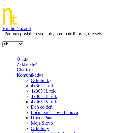
Skočiť na hlavný obsah
Hnutie Nazaret
"Pán nás poslal na svet, aby sme patrili iným, nie sebe."
O nás
Zakladateľ
Charizma
Komunikatíva
Odrobinky
4x365 I. rok
4x365 II. rok
4x365 III. rok
4x365 IV. rok
Deň čo deň
Počuli sme slovo Pánovo
Hovor Pane
Moje Slovo
Odrobiny