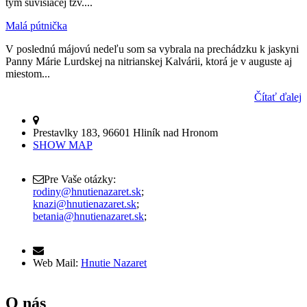
tým súvisiacej tzv....
Malá pútnička
V poslednú májovú nedeľu som sa vybrala na prechádzku k jaskyni
Panny Márie Lurdskej na nitrianskej Kalvárii, ktorá je v auguste aj
miestom...
Čítať ďalej
Prestavlky 183, 96601 Hliník nad Hronom
SHOW MAP
Pre Vaše otázky:
rodiny@hnutienazaret.sk
;
knazi@hnutienazaret.sk
;
betania@hnutienazaret.sk
;
Web Mail:
Hnutie Nazaret
O nás