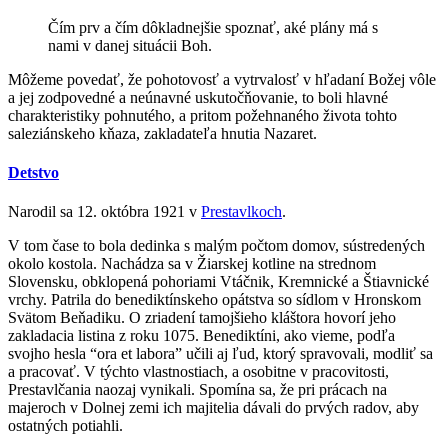
Čím prv a čím dôkladnejšie spoznať, aké plány má s
nami v danej situácii Boh.
Môžeme povedať, že pohotovosť a vytrvalosť v hľadaní Božej vôle
a jej zodpovedné a neúnavné uskutočňovanie, to boli hlavné
charakteristiky pohnutého, a pritom požehnaného života tohto
saleziánskeho kňaza, zakladateľa hnutia Nazaret.
Detstvo
Narodil sa 12. októbra 1921 v
Prestavlkoch
.
V tom čase to bola dedinka s malým počtom domov, sústredených
okolo kostola. Nachádza sa v Žiarskej kotline na strednom
Slovensku, obklopená pohoriami Vtáčnik, Kremnické a Štiavnické
vrchy. Patrila do benediktínskeho opátstva so sídlom v Hronskom
Svätom Beňadiku. O zriadení tamojšieho kláštora hovorí jeho
zakladacia listina z roku 1075. Benediktíni, ako vieme, podľa
svojho hesla “ora et labora” učili aj ľud, ktorý spravovali, modliť sa
a pracovať. V týchto vlastnostiach, a osobitne v pracovitosti,
Prestavlčania naozaj vynikali. Spomína sa, že pri prácach na
majeroch v Dolnej zemi ich majitelia dávali do prvých radov, aby
ostatných potiahli.