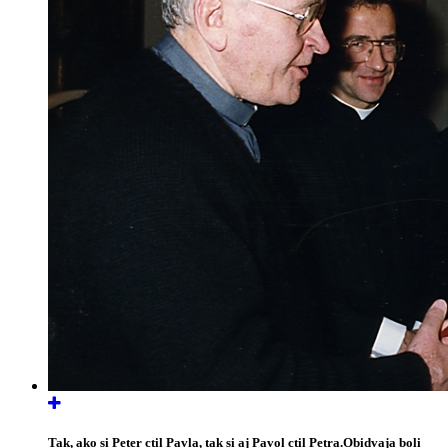
Tak, ako si Peter ctil Pavla, tak si aj Pavol ctil Petra.Obidvaja boli