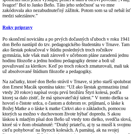
švagor!’ Bol to Janko Beňo. Táto jeho srdečnosť sa vo mne
zakódovala ako nezabudnuteľný zážitok. Potom som sa už nebál ísť
medzi saleziánov.”
Roky prípravy
Po skončení noviciátu a po prvých dočasných sľuboch v roku 1941
don Beňo nastúpil do tzv. pedagogického študentátu v Trnave. Tam
ako šiestak pokračoval v štúdiu posledných troch ročníkov
gymnázia, kde však mali zároveň v učebnom pláne zaradenú jednu
hodinu filozofie a jednu hodinu pedagogiky denne a boli už
považovaní za klerikov. Keď po troch rokoch zmaturovali, mali tak
už absolvované štúdium filozofie a pedagogiky.
Na začiatky, ktoré don Beňo strávil v Trnave, si jeho starší spolubrat
don Ernest Macák spomína takto: “Už ako šiestak gymnazista (mal
vtedy 20 rokov) napísal svoju prvú brožúru Štyri kolesá, podľa
ktorej sa dalo zistiť, že má spisovateľský talent.” V tomto dielku sa
hovorí o čistote srdca, o častom a dobrom sv. prijímaní, o láske k
Božej Matke a o láske k matke Cirkvi ako o základoch, pomocou
ktorých sa možno v duchovnom živote hýbať dopredu. S akou
láskou k mladým písal don Beňo už vtedy toto dielko, svedčia slová,
ktoré sú v ňom obsiahnuté: “Drahý priateľu, aj ty sa musíš k svojmu
cieľu pohybovať na štyroch kolesách. A pamätaj, ak na svojej