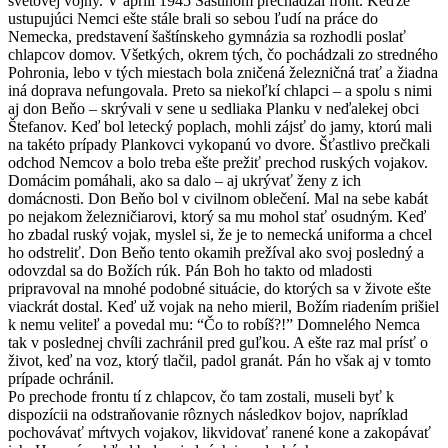
svetovej vojny. V apríli 1945 Šaštínom prechádzal front. Keďže
ustupujúci Nemci ešte stále brali so sebou ľudí na práce do
Nemecka, predstavení šaštínskeho gymnázia sa rozhodli poslať
chlapcov domov. Všetkých, okrem tých, čo pochádzali zo stredného
Pohronia, lebo v tých miestach bola zničená železničná trať a žiadna
iná doprava nefungovala. Preto sa niekoľkí chlapci – a spolu s nimi
aj don Beňo – skrývali v sene u sedliaka Planku v neďalekej obci
Štefanov. Keď bol letecký poplach, mohli zájsť do jamy, ktorú mali
na takéto prípady Plankovci vykopanú vo dvore. Šťastlivo prečkali
odchod Nemcov a bolo treba ešte prežiť prechod ruských vojakov.
Domácim pomáhali, ako sa dalo – aj ukrývať ženy z ich
domácnosti. Don Beňo bol v civilnom oblečení. Mal na sebe kabát
po nejakom železničiarovi, ktorý sa mu mohol stať osudným. Keď
ho zbadal ruský vojak, myslel si, že je to nemecká uniforma a chcel
ho odstreliť. Don Beňo tento okamih prežíval ako svoj posledný a
odovzdal sa do Božích rúk. Pán Boh ho takto od mladosti
pripravoval na mnohé podobné situácie, do ktorých sa v živote ešte
viackrát dostal. Keď už vojak na neho mieril, Božím riadením prišiel
k nemu veliteľ a povedal mu: “Čo to robíš?!” Domnelého Nemca
tak v poslednej chvíli zachránil pred guľkou. A ešte raz mal prísť o
život, keď na voz, ktorý tlačil, padol granát. Pán ho však aj v tomto
prípade ochránil.
Po prechode frontu tí z chlapcov, čo tam zostali, museli byť k
dispozícii na odstraňovanie rôznych následkov bojov, napríklad
pochovávať mŕtvych vojakov, likvidovať ranené kone a zakopávať