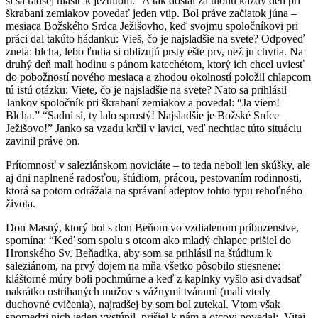
si sa radšej hlásiť k jezuitom.” A tak dostal za úlohu každý deň pri
škrabaní zemiakov povedať jeden vtip. Bol práve začiatok júna –
mesiaca Božského Srdca Ježišovho, keď svojmu spoločníkovi pri
práci dal takúto hádanku: Vieš, čo je najsladšie na svete? Odpoveď
znela: blcha, lebo ľudia si oblizujú prsty ešte prv, než ju chytia. Na
druhý deň mali hodinu s pánom katechétom, ktorý ich chcel uviesť
do pobožností nového mesiaca a zhodou okolností položil chlapcom
tú istú otázku: Viete, čo je najsladšie na svete? Nato sa prihlásil
Jankov spoločník pri škrabaní zemiakov a povedal: “Ja viem!
Blcha.” “Sadni si, ty lalo sprostý! Najsladšie je Božské Srdce
Ježišovo!” Janko sa vzadu krčil v lavici, veď nechtiac túto situáciu
zavinil práve on.
Prítomnosť v saleziánskom noviciáte – to teda neboli len skúšky, ale
aj dni naplnené radosťou, štúdiom, prácou, pestovaním rodinnosti,
ktorá sa potom odrážala na správaní adeptov tohto typu rehoľného
života.
Don Masný, ktorý bol s don Beňom vo vzdialenom príbuzenstve,
spomína: “Keď som spolu s otcom ako mladý chlapec prišiel do
Hronského Sv. Beňadika, aby som sa prihlásil na štúdium k
saleziánom, na prvý dojem na mňa všetko pôsobilo stiesnene:
kláštorné múry boli pochmúrne a keď z kaplnky vyšlo asi dvadsať
nakrátko ostrihaných mužov s vážnymi tvárami (mali vtedy
duchovné cvičenia), najradšej by som bol zutekal. Vtom však
spomedzi nich jeden vystúpil, prišiel k nám a otcovi povedal: ,Vitaj,