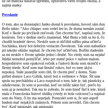
už od malička nasával úprimnú, opravdivú vieru svojho okolia, a
najmä matky.
Povolanie
O tom, ako sa dorastajúci Janko dostal k povolaniu, hovorí sám don
Beňo takto: “Ako chlapec som vedel len to, že doma nemám zostať.
Keď v škole po prvýkrát zisťovali, čím chceme byť, napísal som, že
horárom. Ten v dedine niečo znamenal. Mal flintu a báli sa ho tí, čo
chodili kradnúť drevo. Neskôr som si obľúbil nášho pána učiteľa
Suchánka, ktorý bol dobrým veriacim človekom. Tak som nabudúce
pri takejto otázke napísal, že chcem byť učiteľom. Božím riadením
sa mi neskôr v živote splnilo jedno i druhé. No vtedy som na nejaké
štúdiá nemohol pomýšľať, lebo pre nutné práce v našom malom
hospodárstve som opakoval ročník a ľudovú školu som skončil v
šiestej triede. Keď som mal štrnásť rokov, bol vo mne akýsi
nepokoj. Stále jasnejšie som cítil, že chcem preč z domu. Nato
prišiel domov Laco Gáfrik, ktorý bol u verbistov v Nitre. Šli sme
spolu na prechádzku a Laco rozprával o tom, kde je, tak plasticky a
oduševnene, že som si povedal, keď on môže takto byť, prečo by
som aj ja nemohol. Tak ma to zobralo, že som hneď šiel k tete, ktorá
mala z Francúzska listové obálky (vtedy to bola vzácnosť) a napísal
som do Nitry, či by ma neprijali. Pomyslel som si, že tam aspoň
budem mať nejakých známych. Pritom som nevedel, čím chcem
byť. Keď misionári, tak misionári.