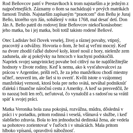
Rod Beňovcov patrí v Prestavlkoch k trom najstarším a je jedným z
najpočetnejších. Záznamy o ňom sa nachádzajú v prvých matrikách
farnosti Trubín. Najstarším zapísaným “praotcom” don Beňu je Juraj
Beňo, ktorého syn Ján, sobášený v roku 1768, mal desať detí. Don
Ján A. Beňo patril do rodovej línie Beňovcov niekoľkonásobne:
jeho matka, ba i jej matka, boli totiž takisto rodené Beňové.
Otec Ladislav bol človek veselej, živej a ráznej povahy, vtipný,
pracovitý a odvážny. Hovoria o ňom, že bol aj veľmi mocný. Keď
na dvore zhodil ťažké dubové koly, ktoré nosil z hory, nielenže zem
zadunela, ale aj pokrývky na hrncoch v kuchyni podskočili.
Napriek svojej sangvinickej povahe bol citlivý na tie najdôležitejšie
hodnoty v živote rodiny. Keď k nemu, ako k vysťahovalcovi za
prácou v Argentíne, prišli reči, že za jeho manželkou chodí miestny
učiteľ, neuveril im, ale šiel si to overiť. Kvôli istote o vzájomnej
manželskej vernosti, ktorá bola pre neho svätá, neváhal podniknúť
ďalekú i finančne náročnú cestu z Ameriky. A keď sa presvedčil, že
to naozaj boli len reči, neľutoval, čo vynaložil a s radosťou sa vrátil
späť k svojej práci.
Matka Veronika bola zasa pokojná, rozvážna, múdra, dôsledná v
práci i v poriadku, pritom rodinná i veselá, všímavá v službe, i keď
slabšieho zdravia. Bola to len jednoduchá dedinská žena, ale vedela
sa pohotovo zorientovať v ľuďoch i v situáciách. Mala pritom
hlboko vpísanú, opravdivú nábožnosť.