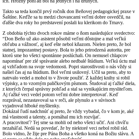
ich. Hrozný pohľad bol na jedných i na druhých.
Takto sa teda končil prvý ročník don Beňovej pedagogickej praxe v
Šaštíne. Keďže sa tu medzi chovancami veľmi dobre osvedčil, na
ďalšie dva roky ho predstavení poslali ku klerikom do Trnavy.
Z obdobia týchto dvoch rokov máme o ňom nasledujúce svedectvo:
“Don Beňo už ako asistent pôsobil veľmi dôstojne a mal veľkú
obľubu a vážnosť, aj keď ešte nebol kňazom. Nielen preto, že bol
statnej, impozantnej postavy. Bola to jeho prirodzená autorita, pre
ktorú sme ho všetci spontánne poslúchali. On nemusel chlapcov
napomínať pre zlé správanie alebo nedbalé štúdium. Veľkú úctu mal
aj vzhľadom na svoje vedomosti. Popri starostlivosti o nás vždy si
našiel čas aj na štúdium. Bol veľmi usilovný. Učil sa preto, aby to
natrvalo vedel a mohol to v živote použiť. Z každej knihy si robil
výpisky, a to vzorným paličkovým písmom. Študoval aj ťažké diela,
z ktorých čerpal správny pohľad a stal sa vynikajúcim mysliteľom.
Aj ťažké veci vedel potom veľmi dobre interpretovať. Keď
rozprával, nezastavoval sa v reči, ale plynulo a v súvisoch
vyjadroval hlboké myšlienky.
Dokázal ľudí nadchnúť aj preto, že vždy vybadal, čo v kom je, aké
má vlastnosti a talenty, a pomáhal mu ich rozvíjať.
A pracovitosť? Tej sme sa mohli od neho všetci učiť. Ani chvíľu
nezaháľal. Nedá sa povedať, že by niektoré veci nebol robil rád.
Bolo vidno, že žije pre Pána Boha a všetko koná na Božiu slávu. A