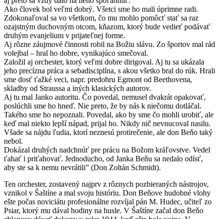
aj preto sa vždy dalo na neho spoľahnúť.
Ako človek bol veľmi dobrý. Všetci sme ho mali úprimne radi.
Zdokonaľoval sa vo všetkom, čo mu mohlo pomôcť stať sa raz
ozajstným duchovným otcom, kňazom, ktorý bude vedieť podávať
druhým evanjelium v prijateľnej forme.
Aj rôzne záujmové činnosti robil na Božiu slávu. Zo športov mal rád
volejbal – hral ho dobre, vynikajúco smečoval.
Založil aj orchester, ktorý veľmi dobre dirigoval. Aj tu sa ukázala
jeho precízna práca a sebadisciplína, s akou všetko bral do rúk. Hrali
sme dosť ťažké veci, napr. predohru Egmont od Beethovena,
skladby od Straussa a iných klasických autorov.
Aj tu mal Janko autoritu. Čo povedal, nemusel dvakrát opakovať,
poslúchli sme ho hneď. Nie preto, že by nás k niečomu dotláčal.
Takého sme ho nepoznali. Povedal, ako by sme čo mohli urobiť, ale
keď mal niekto lepší nápad, prijal ho. Nikdy nič nevnucoval nasilu.
Všade sa nájdu ľudia, ktorí neznesú protirečenie, ale don Beňo taký
nebol.
Dokázal druhých nadchnúť pre prácu na Božom kráľovstve. Vedel
ťahať i priťahovať. Jednoducho, od Janka Beňu sa nedalo odísť,
aby ste sa k nemu nevrátili” (Don Zoltán Schmidt).
Ten orchester, zostavený najprv z rôznych pozbieraných nástrojov,
vznikol v Šaštíne a mal svoju históriu. Don Beňove hudobné vlohy
ešte počas noviciátu profesionálne rozvíjal pán M. Hudec, učiteľ zo
Psiar, ktorý mu dával hodiny na husle. V Šaštíne začal don Beňo