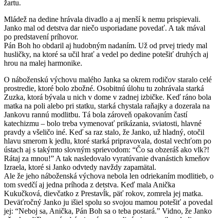
žartu.
Mládež na dedine hrávala divadlo a aj menší k nemu prispievali.
Janko mal od detstva dar niečo usporiadane povedať. A tak mával
po predstavení príhovor.
Pán Boh ho obdaril aj hudobným nadaním. Už od prvej triedy mal
husličky, na ktoré sa učil hrať a vedel po dedine potešiť druhých aj
hrou na malej harmonike.
O náboženskú výchovu malého Janka sa okrem rodičov staralo celé
prostredie, ktoré bolo zbožné. Osobitnú úlohu tu zohrávala starká
Zuzka, ktorá bývala u nich v dome v zadnej izbičke. Keď ráno bola
matka na poli alebo pri statku, starká chystala raňajky a dozerala na
Jankovu rannú modlitbu. Tá bola zároveň opakovaním častí
katechizmu – bolo treba vymenovať prikázania, sviatosti, hlavné
pravdy a všeličo iné. Keď sa raz stalo, že Janko, už hladný, otočil
hlavu smerom k jedlu, ktoré starká pripravovala, dostal vechťom po
ústach aj s takýmto slovným sprievodom: “Čo sa obzeráš ako vlk?!
Rátaj za mnou!” A tak nasledovalo vyratúvanie dvanástich kmeňov
Izraela, ktoré si Janko odvtedy navždy zapamätal.
Ale že jeho náboženská výchova nebola len odriekaním modlitieb, o
tom svedčí aj jedna príhoda z detstva. Keď mala Anička
Kukučková, dievčatko z Prestavĺk, päť rokov, zomrela jej matka.
Deväťročný Janko ju išiel spolu so svojou mamou potešiť a povedal
jej: “Neboj sa, Anička, Pán Boh sa o teba postará.” Vidno, že Janko