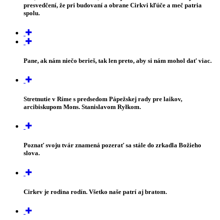
presvedčení, že pri budovaní a obrane Cirkvi kľúče a meč patria
spolu.
Pane, ak nám niečo berieš, tak len preto, aby si nám mohol dať viac.
Stretnutie v Ríme s predsedom Pápežskej rady pre laikov,
arcibiskupom Mons. Stanislavom Ryłkom.
Poznať svoju tvár znamená pozerať sa stále do zrkadla Božieho
slova.
Cirkev je rodina rodín. Všetko naše patrí aj bratom.