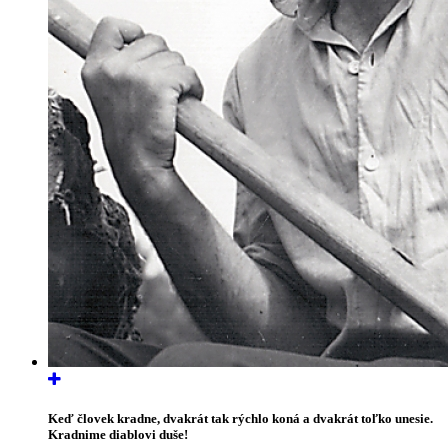
Keď človek kradne, dvakrát tak rýchlo koná a dvakrát toľko unesie.
Kradnime diablovi duše!