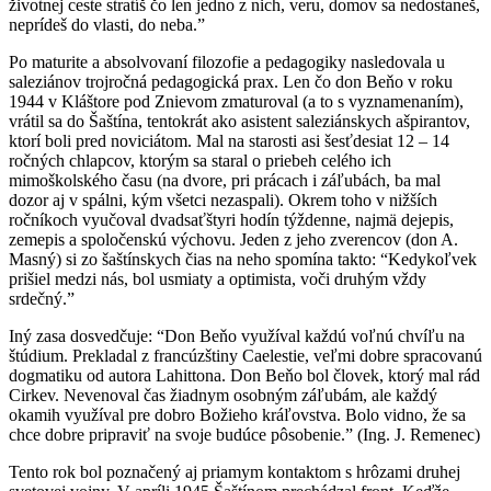
životnej ceste stratíš čo len jedno z nich, veru, domov sa nedostaneš,
neprídeš do vlasti, do neba.”
Po maturite a absolvovaní filozofie a pedagogiky nasledovala u
saleziánov trojročná pedagogická prax. Len čo don Beňo v roku
1944 v Kláštore pod Znievom zmaturoval (a to s vyznamenaním),
vrátil sa do Šaštína, tentokrát ako asistent saleziánskych ašpirantov,
ktorí boli pred noviciátom. Mal na starosti asi šesťdesiat 12 – 14
ročných chlapcov, ktorým sa staral o priebeh celého ich
mimoškolského času (na dvore, pri prácach i záľubách, ba mal
dozor aj v spálni, kým všetci nezaspali). Okrem toho v nižších
ročníkoch vyučoval dvadsaťštyri hodín týždenne, najmä dejepis,
zemepis a spoločenskú výchovu. Jeden z jeho zverencov (don A.
Masný) si zo šaštínskych čias na neho spomína takto: “Kedykoľvek
prišiel medzi nás, bol usmiaty a optimista, voči druhým vždy
srdečný.”
Iný zasa dosvedčuje: “Don Beňo využíval každú voľnú chvíľu na
štúdium. Prekladal z francúzštiny Caelestie, veľmi dobre spracovanú
dogmatiku od autora Lahittona. Don Beňo bol človek, ktorý mal rád
Cirkev. Nevenoval čas žiadnym osobným záľubám, ale každý
okamih využíval pre dobro Božieho kráľovstva. Bolo vidno, že sa
chce dobre pripraviť na svoje budúce pôsobenie.” (Ing. J. Remenec)
Tento rok bol poznačený aj priamym kontaktom s hrôzami druhej