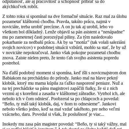
odpútanosť, ale aj pracovitosť a schopnosť pribrať sa do
akýchkoľvek robôt.
Z tohto roku si spomínal na dve formačné situácie. Raz mal za úlohu
pozametať kláštornú chodbu. Pravda, takúto prácu, najmä v
noviciáte, treba urobiť precízne. A on ju tak aj urobil, lebo vo
všetkom bol dôkladný. Lenže objavil sa pán asistent a “nenápadne”
mu po zametenej časti porozsýpal piliny. Za tým nasledovalo
pokarhanie za nedbalú prácu. Ak by sa “motúz” (tak volali saleziáni
svojich novicov) v podobnej situácii vzbúril, mohlo sa stať, že by už
v noviciáte nepokračoval. Janko však pokojne pozametal chodbu
znova. Zaiste nielen preto, že tento ťah svojho asistenta popredu
postrehol.
Na ďalší podobný moment si spomína, keď išli s novicmajstrom don
Babiakom na prechádzku do prírody. Janko mal na hlave pekný
klobúk, ktorý mu mama kúpila za ťažko nasporené peniaze. Nuž a
na tej prechádzke sa pánu magistrovi zapáčili fialky, že si z nich
vezmú aj s koreňmi a zasadia v kláštornej záhradke. Vytrhol ich, ale
nebolo ich v čom odniesť. Poobzeral sa po chlapcoch a povedal:
“Beňo, ty máš taký klobúk, daj, v ňom to odnesieme”. Jankovi
nebolo všetko jedno, keď sa mal vzdať takéhoto, pre neho veľmi
vzácneho, daru. Povedal si však, že poslušnosť je viac...
Inokedy mu zasa pán magister povedal: “Beňo, ty si taký vážny, mal