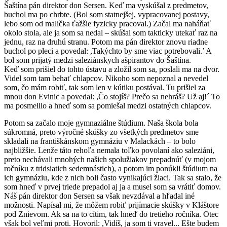
Šaštína pán direktor don Sersen. Keď ma vyskúšal z predmetov,
buchol ma po chrbte. (Bol som statnejšej, vypracovanej postavy,
lebo som od malička ťažšie fyzicky pracoval.) Začal ma naháňať
okolo stola, ale ja som sa nedal – skúšal som takticky utekať raz na
jednu, raz na druhú stranu. Potom ma pán direktor znovu riadne
buchol po pleci a povedal: ,Takýchto by sme viac potrebovali.’ A
bol som prijatý medzi saleziánskych ašpirantov do Šaštína.
Keď som prišiel do tohto ústavu a zložil som sa, poslali ma na dvor.
Videl som tam behať chlapcov. Nikoho som nepoznal a nevedel
som, čo mám robiť, tak som len v kútiku postával. Tu prišiel za
mnou don Evinic a povedal: ,Čo stojíš? Prečo sa nehráš? Už aj!´ To
ma posmelilo a hneď som sa pomiešal medzi ostatných chlapcov.
Potom sa začalo moje gymnaziálne štúdium. Naša škola bola
súkromná, preto výročné skúšky zo všetkých predmetov sme
skladali na františkánskom gymnáziu v Malackách – to bolo
najbližšie. Lenže táto rehoľa nemala toľko povolaní ako saleziáni,
preto nechávali mnohých našich spolužiakov prepadnúť (v mojom
ročníku z tridsiatich sedemnástich), a potom im ponúkli štúdium na
ich gymnáziu, kde z nich boli často vynikajúci žiaci. Tak sa stalo, že
som hneď v prvej triede prepadol aj ja a musel som sa vrátiť domov.
Náš pán direktor don Sersen sa však nevzdával a hľadal iné
možnosti. Napísal mi, že môžem robiť prijímacie skúšky v Kláštore
pod Znievom. Ak sa na to cítim, tak hneď do tretieho ročníka. Otec
však bol veľmi proti. Hovoril: ,Vidíš, ja som ti vravel... Ešte budem