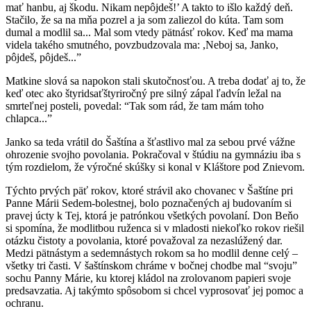
mať hanbu, aj škodu. Nikam nepôjdeš!’ A takto to išlo každý deň.
Stačilo, že sa na mňa pozrel a ja som zaliezol do kúta. Tam som
dumal a modlil sa... Mal som vtedy pätnásť rokov. Keď ma mama
videla takého smutného, povzbudzovala ma: ,Neboj sa, Janko,
pôjdeš, pôjdeš...”
Matkine slová sa napokon stali skutočnosťou. A treba dodať aj to, že
keď otec ako štyridsaťštyriročný pre silný zápal ľadvín ležal na
smrteľnej posteli, povedal: “Tak som rád, že tam mám toho
chlapca...”
Janko sa teda vrátil do Šaštína a šťastlivo mal za sebou prvé vážne
ohrozenie svojho povolania. Pokračoval v štúdiu na gymnáziu iba s
tým rozdielom, že výročné skúšky si konal v Kláštore pod Znievom.
Týchto prvých päť rokov, ktoré strávil ako chovanec v Šaštíne pri
Panne Márii Sedem-bolestnej, bolo poznačených aj budovaním si
pravej úcty k Tej, ktorá je patrónkou všetkých povolaní. Don Beňo
si spomína, že modlitbou ruženca si v mladosti niekoľko rokov riešil
otázku čistoty a povolania, ktoré považoval za nezaslúžený dar.
Medzi pätnástym a sedemnástych rokom sa ho modlil denne celý –
všetky tri časti. V šaštínskom chráme v bočnej chodbe mal “svoju”
sochu Panny Márie, ku ktorej kládol na zrolovanom papieri svoje
predsavzatia. Aj takýmto spôsobom si chcel vyprosovať jej pomoc a
ochranu.