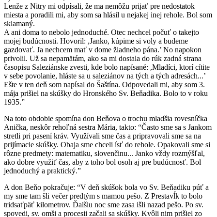
Lenže z Nitry mi odpísali, že ma nemôžu prijať pre nedostatok
miesta a poradili mi, aby som sa hlásil u nejakej inej rehole. Bol som
sklamaný.
A ani doma to nebolo jednoduché. Otec nechcel počuť o takejto
mojej budúcnosti. Hovoril: ,Janko, kúpime si voly a budeme
gazdovať. Ja nechcem mať v dome žiadneho pána.’ No napokon
privolil. Už sa nepamätám, ako sa mi dostala do rúk zadná strana
časopisu Saleziánske zvesti, kde bolo napísané: ,Mladíci, ktorí cítite
v sebe povolanie, hláste sa u saleziánov na tých a tých adresách...’
Ešte v ten deň som napísal do Šaštína. Odpovedali mi, aby som 3.
mája prišiel na skúšky do Hronského Sv. Beňadika. Bolo to v roku
1935.”
Na toto obdobie spomína don Beňova o trochu mladšia rovesníčka
Anička, neskôr rehoľná sestra Mária, takto: “Často sme sa s Jankom
stretli pri pasení kráv. Využívali sme čas a pripravovali sme sa na
prijímacie skúšky. Obaja sme chceli ísť do rehole. Opakovali sme si
rôzne predmety: matematiku, slovenčinu... Janko vždy rozmýšľal,
ako dobre využiť čas, aby z toho bol osoh aj pre budúcnosť. Bol
jednoduchý a praktický.”
A don Beňo pokračuje: “V deň skúšok bola vo Sv. Beňadiku púť a
my sme tam šli večer predtým s mamou pešo. Z Prestavĺk to bolo
tridsaťpäť kilometrov. Ďalšiu noc sme zasa išli nazad pešo. Po sv.
spovedi, sv. omši a procesii začali sa skúšky. Kvôli nim prišiel zo