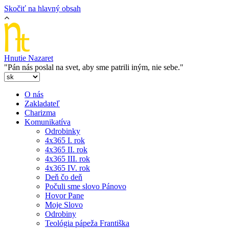
Skočiť na hlavný obsah
Hnutie Nazaret
"Pán nás poslal na svet, aby sme patrili iným, nie sebe."
O nás
Zakladateľ
Charizma
Komunikatíva
Odrobinky
4x365 I. rok
4x365 II. rok
4x365 III. rok
4x365 IV. rok
Deň čo deň
Počuli sme slovo Pánovo
Hovor Pane
Moje Slovo
Odrobiny
Teológia pápeža Františka