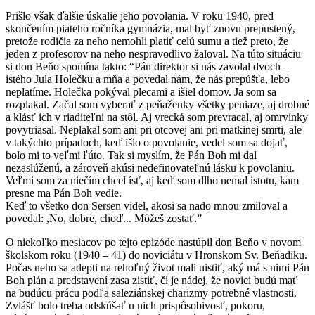
Prišlo však ďalšie úskalie jeho povolania. V roku 1940, pred
skončením piateho ročníka gymnázia, mal byť znovu prepustený,
pretože rodičia za neho nemohli platiť celú sumu a tiež preto, že
jeden z profesorov na neho nespravodlivo žaloval. Na túto situáciu
si don Beňo spomína takto: “Pán direktor si nás zavolal dvoch –
istého Jula Holečku a mňa a povedal nám, že nás prepúšťa, lebo
neplatíme. Holečka pokýval plecami a išiel domov. Ja som sa
rozplakal. Začal som vyberať z peňaženky všetky peniaze, aj drobné
a klásť ich v riaditeľni na stôl. Aj vrecká som prevracal, aj omrvinky
povytriasal. Neplakal som ani pri otcovej ani pri matkinej smrti, ale
v takýchto prípadoch, keď išlo o povolanie, vedel som sa dojať,
bolo mi to veľmi ľúto. Tak si myslím, že Pán Boh mi dal
nezaslúženú, a zároveň akúsi nedefinovateľnú lásku k povolaniu.
Veľmi som za niečím chcel ísť, aj keď som dlho nemal istotu, kam
presne ma Pán Boh vedie.
Keď to všetko don Sersen videl, akosi sa nado mnou zmiloval a
povedal: ,No, dobre, choď... Môžeš zostať.”
O niekoľko mesiacov po tejto epizóde nastúpil don Beňo v novom
školskom roku (1940 – 41) do noviciátu v Hronskom Sv. Beňadiku.
Počas neho sa adepti na rehoľný život mali uistiť, aký má s nimi Pán
Boh plán a predstavení zasa zistiť, či je nádej, že novici budú mať
na budúcu prácu podľa saleziánskej charizmy potrebné vlastnosti.
Zvlášť bolo treba odskúšať u nich prispôsobivosť, pokoru,