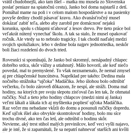
vrátil chudobnejší, ako tam išiel – matka mu musela zo Slovenska
poslať peniaze na spiatočnú cestu), Janko bol doma najstarší z detí.
Pomáhal mame na poli i v celom malom hospodárstve a na pasienky
povyše dediny chodil pásavať kravu. Ako dvanásťročný musel
dokázať zabiť teľa, alebo aby zarobil pre domácnosť nejakú
korunku, spolu s chlapmi sťahovať z lesov drevo. Pre tieto práce bol
veľakrát nútený vynechať školu. A tak sa stalo, že musel opakovať
ročník. Ale vtedy sa to nebralo tragicky. I tak chodil naďalej medzi
svojich spolužiakov, lebo v dedine bola najprv jednotriedka, neskôr
boli žiaci rozdelení do dvoch tried.
Rovesníci si spomínajú, že Janko bol skromný, nenápadný chlapec
dobrého srdca, skôr vážny a utiahnutý. Málo hovoril, ale keď niečo
povedal, mal to premyslené. To však neznamenalo, že nemal zmysel
aj pre chlapčenské huncútstva. Napríklad pre takéto: Dedina mala
nočného strážnika “ujčoka” Madáčika. Jeho úlohou bolo odtrúbiť
večierku, čo bolo zároveň dôkazom, že nespí, ale stráži. Doma mal
hodiny, na ktorých pre svoju slepotu zisťoval čas len tak, že ohmatal
ručičky. Nuž a tieto jeho hodiny chlapcov (medzi nimi aj Janka)
veľmi lákali a lákala ich aj myšlienka popliesť ujčoka Madáčika.
Raz večer mu nebadane vkĺzli do domu a posunuli ručičky dopredu.
Keď ujčok išiel ako obvykle skontrolovať hodiny, bolo mu síce
trochu divné, ako ten čas letí, ale odtrúbil o hodinu skôr.
Nevieme, aký trest stihol malých previnilcov, keď veci vyšli najavo,
ale je isté, že si zapamätali, že sa nepatrí nahnevať starších ani kvôli