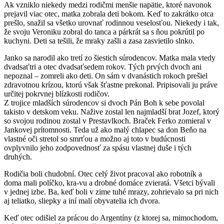
Ak vzniklo niekedy medzi rodičmi menšie napätie, ktoré navonok
prejavil viac otec, matka zobrala deti bokom. Keď to zakrátko otca
prešlo, snažil sa všetko urovnať rodinnou veselosťou. Niekedy i tak,
že svoju Veroniku zobral do tanca a párkrát sa s ňou pokrútil po
kuchyni. Deti sa tešili, že mraky zašli a zasa zasvietilo slnko.
Janko sa narodil ako tretí zo šiestich súrodencov. Matka mala vtedy
dvadsaťtri a otec dvadsaťsedem rokov. Tých prvých dvoch ani
nepoznal – zomreli ako deti. On sám v dvanástich rokoch prešiel
zdravotnou krízou, ktorú však šťastne prekonal. Pripisovali ju práve
určitej pokrvnej blízkosti rodičov.
Z trojice mladších súrodencov si dvoch Pán Boh k sebe povolal
takisto v detskom veku. Nažive zostal len najmladší brat Jozef, ktorý
so svojou rodinou zostal v Prestavlkoch. Braček Ferko zomieral v
Jankovej prítomnosti. Teda už ako malý chlapec sa don Beňo na
vlastné oči stretol so smrťou a možno aj toto v budúcnosti
ovplyvnilo jeho zodpovednosť za spásu vlastnej duše i tých
druhých.
Rodičia boli chudobní. Otec celý život pracoval ako robotník a
doma mali políčko, kra-vu a drobné domáce zvieratá. Všetci bývali
v jednej izbe. Ba, keď boli v zime tuhé mrazy, zohrievalo sa pri nich
aj teliatko, sliepky a iní malí obyvatelia ich dvora.
Keď otec odišiel za prácou do Argentíny (z ktorej sa, mimochodom,