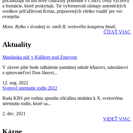
prichádzajú na um nové charizmy prítomné v Cirkvi, cesty výchovy
a formácie, ktoré poskytujú. Tie vyformovali zástupy autentických
svedkov príťažlivosti Krista, pripravených všetko vsadiť pre vec
evanjelia.
Mons. Ryłko v úvodnej sv. omši II. svetového kongresu hnutí.
ČÍTAŤ VIAC
Aktuality
Mariánska púť v Kláštore pod Znievom
V závere púte bude odhalenie pamätnej tabule kňazovi, saleziánovi
a spisovateľovi Don Jánovi...
12. aug. 2022
Svetové stretnutie rodín 2022
Rada KBS pre rodinu spustila oficiálnu strtánku k X. svetovému
stretnutiu rodín, ktoré sa...
2. dec. 2021
VIDEŤ VIAC
Kázne