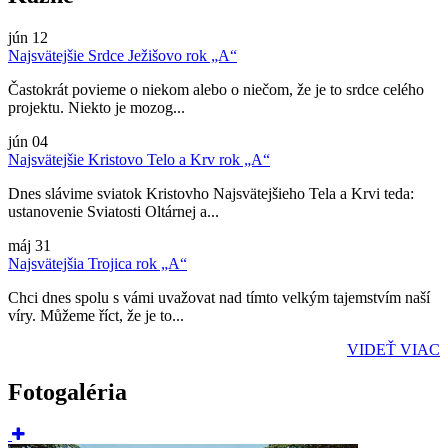
jún
12
Najsvätejšie Srdce Ježišovo rok „A“
Častokrát povieme o niekom alebo o niečom, že je to srdce celého
projektu. Niekto je mozog...
jún
04
Najsvätejšie Kristovo Telo a Krv rok „A“
Dnes slávime sviatok Kristovho Najsvätejšieho Tela a Krvi teda:
ustanovenie Sviatosti Oltárnej a...
máj
31
Najsvätejšia Trojica rok „A“
Chci dnes spolu s vámi uvažovat nad tímto velkým tajemstvím naší
víry. Můžeme říct, že je to...
VIDEŤ VIAC
Fotogaléria