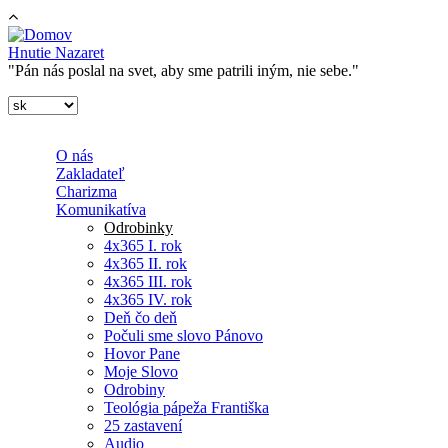
Skočiť na hlavný obsah
Hnutie Nazaret
"Pán nás poslal na svet, aby sme patrili iným, nie sebe."
O nás
Zakladateľ
Charizma
Komunikatíva
Odrobinky
4x365 I. rok
4x365 II. rok
4x365 III. rok
4x365 IV. rok
Deň čo deň
Počuli sme slovo Pánovo
Hovor Pane
Moje Slovo
Odrobiny
Teológia pápeža Františka
25 zastavení
Audio