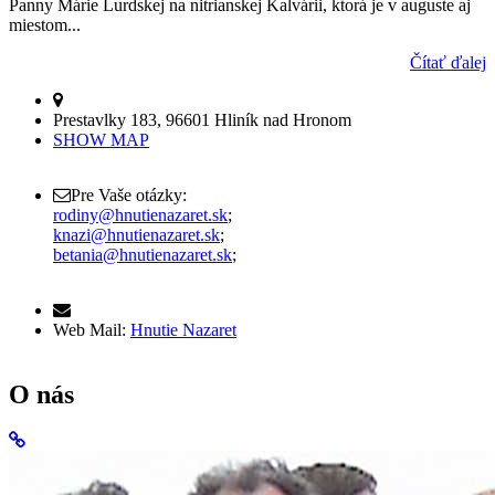
Panny Márie Lurdskej na nitrianskej Kalvárii, ktorá je v auguste aj
miestom...
Čítať ďalej
Prestavlky 183, 96601 Hliník nad Hronom
SHOW MAP
Pre Vaše otázky:
rodiny@hnutienazaret.sk
;
knazi@hnutienazaret.sk
;
betania@hnutienazaret.sk
;
Web Mail:
Hnutie Nazaret
O nás