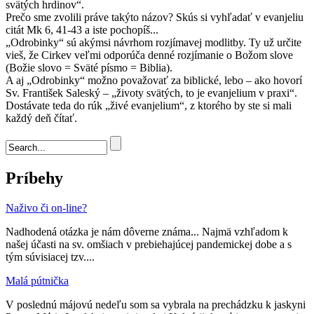
svätých hrdinov“.
Prečo sme zvolili práve takýto názov? Skús si vyhľadať v evanjeliu
citát Mk 6, 41-43 a iste pochopíš...
„Odrobinky“ sú akýmsi návrhom rozjímavej modlitby. Ty už určite
vieš, že Cirkev veľmi odporúča denné rozjímanie o Božom slove
(Božie slovo = Sväté písmo = Biblia).
A aj „Odrobinky“ možno považovať za biblické, lebo – ako hovorí
Sv. František Saleský – „životy svätých, to je evanjelium v praxi“.
Dostávate teda do rúk „živé evanjelium“, z ktorého by ste si mali
každý deň čítať.
Vyhľadávanie
Príbehy
Naživo či on-line?
Nadhodená otázka je nám dôverne známa... Najmä vzhľadom k
našej účasti na sv. omšiach v prebiehajúcej pandemickej dobe a s
tým súvisiacej tzv....
Malá pútnička
V poslednú májovú nedeľu som sa vybrala na prechádzku k jaskyni