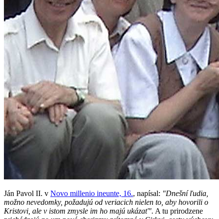
Ján Pavol II. v
Novo millenio ineunte, 16.
, napísal:
"Dnešní ľudia,
možno nevedomky, požadujú od veriacich nielen to, aby hovorili o
Kristovi, ale v istom zmysle im ho majú ukázať".
A tu prirodzene