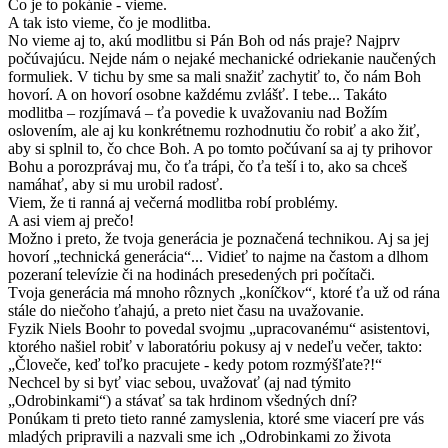
Čo je to pokánie - vieme.
A tak isto vieme, čo je modlitba.
No vieme aj to, akú modlitbu si Pán Boh od nás praje? Najprv
počúvajúcu. Nejde nám o nejaké mechanické odriekanie naučených
formuliek. V tichu by sme sa mali snažiť zachytiť to, čo nám Boh
hovorí. A on hovorí osobne každému zvlášť. I tebe... Takáto
modlitba – rozjímavá – ťa povedie k uvažovaniu nad Božím
oslovením, ale aj ku konkrétnemu rozhodnutiu čo robiť a ako žiť,
aby si splnil to, čo chce Boh. A po tomto počúvaní sa aj ty prihovor
Bohu a porozprávaj mu, čo ťa trápi, čo ťa teší i to, ako sa chceš
namáhať, aby si mu urobil radosť.
Viem, že ti ranná aj večerná modlitba robí problémy.
A asi viem aj prečo!
Možno i preto, že tvoja generácia je poznačená technikou. Aj sa jej
hovorí „technická generácia“... Vidieť to najme na častom a dlhom
pozeraní televízie či na hodinách presedených pri počítači.
Tvoja generácia má mnoho rôznych „koníčkov“, ktoré ťa už od rána
stále do niečoho ťahajú, a preto niet času na uvažovanie.
Fyzik Niels Boohr to povedal svojmu „upracovanému“ asistentovi,
ktorého našiel robiť v laboratóriu pokusy aj v nedeľu večer, takto:
„Človeče, keď toľko pracujete - kedy potom rozmýšľate?!“
Nechcel by si byť viac sebou, uvažovať (aj nad týmito
„Odrobinkami“) a stávať sa tak hrdinom všedných dní?
Ponúkam ti preto tieto ranné zamyslenia, ktoré sme viacerí pre vás
mladých pripravili a nazvali sme ich „Odrobinkami zo života