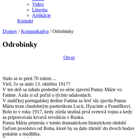
Video
Liturgia
Aplikácie
Kontakt
Domov
/
Komunikatíva
/
Odrobinky
Odrobinky
Otvor
Stalo sa to pred 70 rokmi ...
Vieš, čo sa stalo 13. októbra 1917?
V ten deň sa udialo posledné zo série zjavení Panny Márie vo
Fatime. Azda si už počul o týchto udalostiach.
V maličkej portugalskej dedine Fatima sa šesť ráz zjavila Panna
Mária trom chudobným pastierikom Lucii, Hyacinte a Františkovi.
Bolo to v roku 1917, kedy zúrila strašná prvá svetová vojna a kedy
sa pripravovala krvavá revolúcia v Rusku.
Panna Mária priniesla v tomto dramatickom historickom období
ľuďom posolstvo od Boha, ktoré by sa dalo zhrnúť do dvoch bodov
pokánie a modlitba.