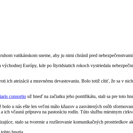
 Druhom vatikánskom sneme, aby ju nimi chránil pred nebezpečenstvami 
j a východnej Európy, kde po štyridsiatich rokoch vystriedala nebezpeč
ti ich ateizácii a mravnému devastovaniu. Bolo totiž cítiť, že sa v ni
iaris consortio
už hneď na začiatku jeho pontifikátu, stali sa pre toto
iž bolo u nás ešte len veľmi málo kňazov a zasvätených osôb sformova
 ich včasnú prípravu na pastoráciu rodín. Túto službu miestnym cirkvá
zajúce, stalo sa tvorenie a rozširovanie komunikačných prostriedkov a
 tohto hnutia.