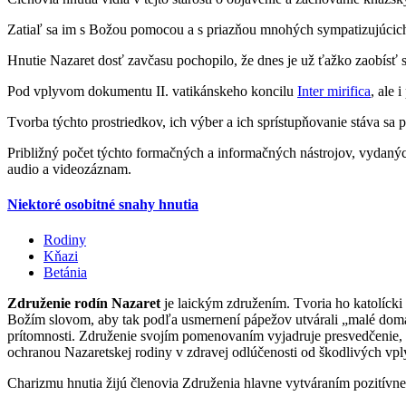
Zatiaľ sa im s Božou pomocou a s priazňou mnohých sympatizujúcich
Hnutie Nazaret dosť zavčasu pochopilo, že dnes je už ťažko zaobísť 
Pod vplyvom dokumentu II. vatikánskeho koncilu
Inter mirifica
, ale 
Tvorba týchto prostriedkov, ich výber a ich sprístupňovanie stáva sa p
Približný počet týchto formačných a informačných nástrojov, vydanýc
audio a videozáznam.
Niektoré osobitné snahy hnutia
Rodiny
Kňazi
Betánia
Združenie rodín Nazaret
je laickým združením. Tvoria ho katolícki 
Božím slovom, aby tak podľa usmernení pápežov utvárali „malé domác
prítomnosti. Združenie svojím pomenovaním vyjadruje presvedčenie, 
ochranou Nazaretskej rodiny v zdravej odlúčenosti od škodlivých vpl
Charizmu hnutia žijú členovia Združenia hlavne vytváraním pozitívneho