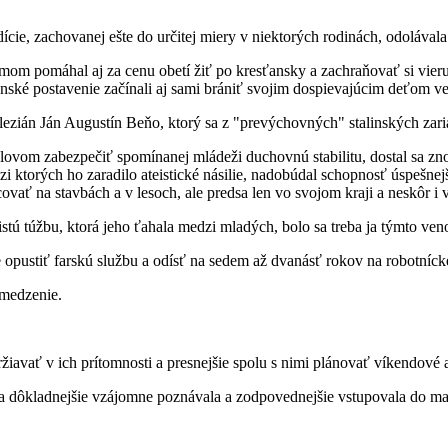
e, zachovanej ešte do určitej miery v niektorých rodinách, odolávala ná
jmom pomáhal aj za cenu obetí žiť po kresťansky a zachraňovať si vier
enské postavenie začínali aj sami brániť svojim dospievajúcim deťom ver
ezián Ján Augustín Beňo, ktorý sa z "prevýchovných" stalinských zariad
vom zabezpečiť spomínanej mládeži duchovnú stabilitu, dostal sa znova
 ktorých ho zaradilo ateistické násilie, nadobúdal schopnosť úspešnej
ovať na stavbách a v lesoch, ale predsa len vo svojom kraji a neskôr 
ú túžbu, ktorá jeho ťahala medzi mladých, bolo sa treba ja týmto ven
 opustiť farskú službu a odísť na sedem až dvanásť rokov na robotníck
bmedzenie.
držiavať v ich prítomnosti a presnejšie spolu s nimi plánovať víkendov
 sa dôkladnejšie vzájomne poznávala a zodpovednejšie vstupovala do ma