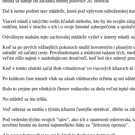
hnutia sa datuje od začiatku druhej polovice 20. storočia
Dal k nemu podnet stav mládeže, ktorá pod vplyvom náboženskej tradíci
Viacerí mladí z takýchto rodín hľadali niekoho, kto by im svojím záu
rodičmi, ktorí v strachu o ich i o svoje hmotné zabezpečenie a spoloč
Odvážnym snahám tejto zachovalej mládeže vyšiel v ústrety mladý sal
Keď sa po prvých vážnejších pokusoch snažil hovoreným i písaným slo
odradiť od začatej cesty. Povzbudeniami a múdrymi radami tých, medzi
veľmi zišlo najmä v nasledujúcom desaťročí, keď bol síce nútený prac
Keď v tomto období začal Boh vzbudzovať vo viacerých kňazoch tú ist
Po krátkom čase museli však na zásah vládnuceho režimu aj oni náhle
Bolo to zrejme pre všetkých členov rodiaceho sa diela veľmi trpké o
No mládež sa mu tešila.
Veď odteraz sa mohla s týmito kňazmi častejšie stretávať, dlhšie sa z
Pod vedením týchto svojich "ujov", ako ich z opatrnosti oslovovala,
novému hnutiu na území najmenšieho štátu za "železnou oponou".