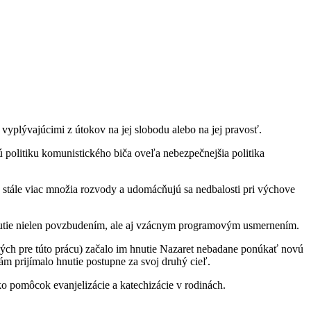
vyplývajúcimi z útokov na jej slobodu alebo na jej pravosť.
nú politiku komunistického biča oveľa nebezpečnejšia politika
ch stále viac množia rozvody a udomácňujú sa nedbalosti pri výchove
 hnutie nielen povzbudením, ale aj vzácnym programovým usmernením.
ných pre túto prácu) začalo im hnutie Nazaret nebadane ponúkať novú
m prijímalo hnutie postupne za svoj druhý cieľ.
ko pomôcok evanjelizácie a katechizácie v rodinách.