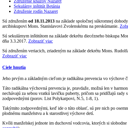
Združenie kňazov Nazaret
Sekulárny inštitút Betánia
Združenie rodín Nazaret
Sú združením
od 18.11.2013
na základe spoločnej súkromnej doho
arcibiskupovi Mons. Stanislavovi Zvolenskému na preskúmanie.
Zobr
Sú sekulárnym inštitútom na základe dekrétu diecézneho biskupa Mons.
dňa 3.3.2017.
Zobraziť viac
Sú združením veriacich, zriadeným na základe dekrétu Mons. Rudolfa
Zobraziť viac
Ciele hnutia
Jeho prvým a základným cieľom je radikálna prevencia vo výchove čl
Táto radikálna výchovná prevencia je, pravdaže, možná len v harmonic
nechávajú za sebou vratkú lavičku puberty, pričom sa pridŕžajú rady 
zodpovednými (porov. List Polykarpovi, N.5, 1-8, 1).
Takýmito zodpovednými, keď ide o túto oblasť, sú pre nich po osemn
plodnému manželstvu a k starostlivej výchove detí.
Kvôli manželskej jednote im duchovní vodcovia, ktorých si slobodne