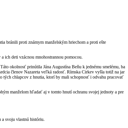
tia bránili proti známym manželským hriechom a proti ešte
lov a ich deti vzácnou mnohostrannou pomocou.
h. Táto okolnosť prinútila Jána Augustína Beňu k jednému smelému, ba
rdcia členov Nazareta veľká radosť. Rímska Cirkev vyšla totiž na jar
vo tých chlapcov z hnutia, ktorí by mali schopnosť i odvahu pracovať
nohým manželom hľadať aj v tomto hnutí ochranu svojej jednoty a pre
a svoju vlastnú históriu.