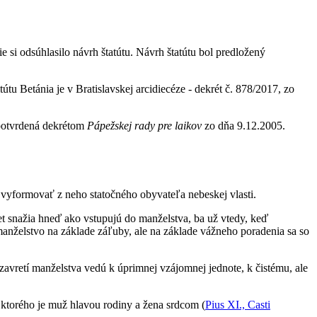
ie si odsúhlasilo návrh štatútu. Návrh štatútu bol predložený
tu Betánia je v Bratislavskej arcidiecéze - dekrét č. 878/2017, zo
 potvrdená dekrétom
Pápežskej rady pre laikov
zo dňa 9.12.2005.
 vyformovať z neho statočného obyvateľa nebeskej vlasti.
et snažia hneď ako vstupujú do manželstva, ba už vtedy, keď
manželstvo na základe záľuby, ale na základe vážneho poradenia sa so
avretí manželstva vedú k úprimnej vzájomnej jednote, k čistému, ale
 ktorého je muž hlavou rodiny a žena srdcom (
Pius XI., Casti