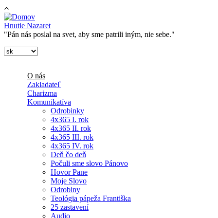
Skočiť na hlavný obsah
Hnutie Nazaret
"Pán nás poslal na svet, aby sme patrili iným, nie sebe."
O nás
Zakladateľ
Charizma
Komunikatíva
Odrobinky
4x365 I. rok
4x365 II. rok
4x365 III. rok
4x365 IV. rok
Deň čo deň
Počuli sme slovo Pánovo
Hovor Pane
Moje Slovo
Odrobiny
Teológia pápeža Františka
25 zastavení
Audio