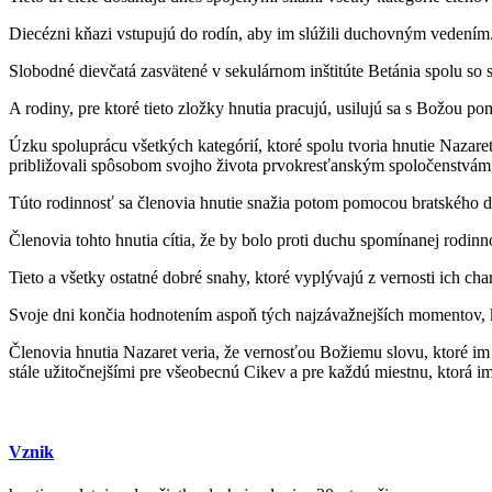
Diecézni kňazi vstupujú do rodín, aby im slúžili duchovným vedením
Slobodné dievčatá zasvätené v sekulárnom inštitúte Betánia spolu so
A rodiny, pre ktoré tieto zložky hnutia pracujú, usilujú sa s Božou 
Úzku spoluprácu všetkých kategórií, ktoré spolu tvoria hnutie Nazaret
približovali spôsobom svojho života prvokresťanským spoločenstvám, 
Túto rodinnosť sa členovia hnutie snažia potom pomocou bratského dia
Členovia tohto hnutia cítia, že by bolo proti duchu spomínanej rodin
Tieto a všetky ostatné dobré snahy, ktoré vyplývajú z vernosti ich 
Svoje dni končia hodnotením aspoň tých najzávažnejších momentov, kt
Členovia hnutia Nazaret veria, že vernosťou Božiemu slovu, ktoré im 
stále užitočnejšími pre všeobecnú Cikev a pre každú miestnu, ktorá im
Vznik