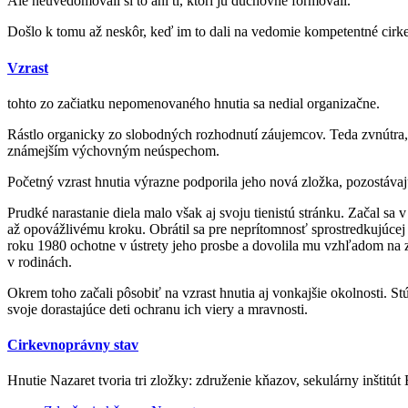
Ale neuvedomovali si to ani tí, ktorí ju duchovne formovali.
Došlo k tomu až neskôr, keď im to dali na vedomie kompetentné cirkev
Vzrast
tohto zo začiatku nepomenovaného hnutia sa nedial organizačne.
Rástlo organicky zo slobodných rozhodnutí záujemcov. Teda zvnútra,
známejším výchovným neúspechom.
Početný vzrast hnutia výrazne podporila jeho nová zložka, pozostáva
Prudké narastanie diela malo však aj svoju tienistú stránku. Začal 
až opovážlivému kroku. Obrátil sa pre neprítomnosť sprostredkujúcej 
roku 1980 ochotne v ústrety jeho prosbe a dovolila mu vzhľadom na zv
v rodinách.
Okrem toho začali pôsobiť na vzrast hnutia aj vonkajšie okolnosti. 
svoje dorastajúce deti ochranu ich viery a mravnosti.
Cirkevnoprávny stav
Hnutie Nazaret tvoria tri zložky: združenie kňazov, sekulárny inštitú