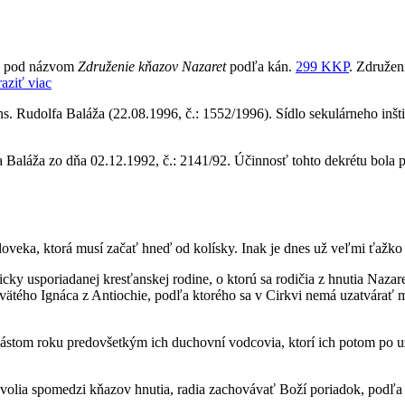
dy pod názvom
Združenie kňazov Nazaret
podľa kán.
299 KKP
. Združen
aziť viac
 Rudolfa Baláža (22.08.1996, č.: 1552/1996). Sídlo sekulárneho inštitú
 Baláža zo dňa 02.12.1992, č.: 2141/92. Účinnosť tohto dekrétu bola
oveka, ktorá musí začať hneď od kolísky. Inak je dnes už veľmi ťažko
ky usporiadanej kresťanskej rodine, o ktorú sa rodičia z hnutia Nazar
svätého Ignáca z Antiochie, podľa ktorého sa v Cirkvi nemá uzatvárať 
ástom roku predovšetkým ich duchovní vodcovia, ktorí ich potom po uz
 volia spomedzi kňazov hnutia, radia zachovávať Boží poriadok, podľa