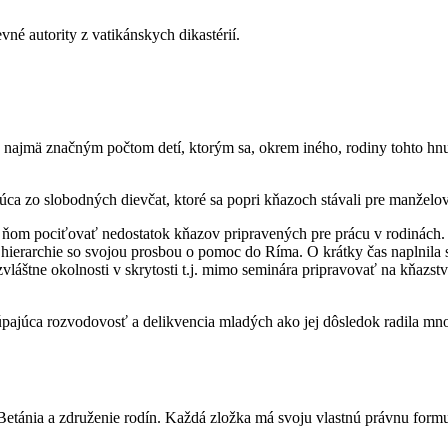
né autority z vatikánskych dikastérií.
 najmä značným počtom detí, ktorým sa, okrem iného, rodiny tohto hnu
júca zo slobodných dievčat, ktoré sa popri kňazoch stávali pre manže
sa v ňom pociťovať nedostatok kňazov pripravených pre prácu v rodinác
hierarchie so svojou prosbou o pomoc do Ríma. O krátky čas naplnila s
láštne okolnosti v skrytosti t.j. mimo seminára pripravovať na kňazst
Stúpajúca rozvodovosť a delikvencia mladých ako jej dôsledok radila m
t Betánia a združenie rodín. Každá zložka má svoju vlastnú právnu formu 