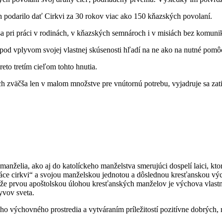
 podarilo dať Cirkvi za 30 rokov viac ako 150 kňazských povolaní.
sa pri práci v rodinách, v kňazských semnároch i v misiách bez komuni
i pod vplyvom svojej vlastnej skúsenosti hľadí na ne ako na nutné pomôck
reto tretím cieľom tohto hnutia.
h zväčša len v malom množstve pre vnútornú potrebu, vyjadruje sa zatia
manželia, ako aj do katolíckeho manželstva smerujúci dospelí laici, kt
e cirkvi“ a svojou manželskou jednotou a dôslednou kresťanskou výchov
že prvou apoštolskou úlohou kresťanských manželov je výchova vlastn
yvov sveta.
 výchovného prostredia a vytváraním príležitostí pozitívne dobrých, res