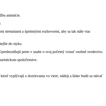
užbu animácie.
.
ými stretaniami a úprimnými rozhovormi, aby sa tak stále viac
ejšie do styku.
 Uprednostňujú preto v snahe o svoj početný vzrasť osobné svedectvo.
haristickom spoločenstve.
toré vyplývajú z dozrievania vo viere, nádeji a láske budú sa stávať