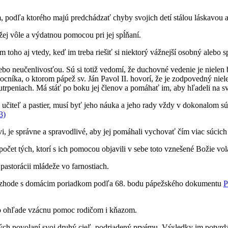
podľa ktorého majú predchádzať chyby svojich detí stálou láskavou as
ej vôle a výdatnou pomocou pri jej spĺňaní.
em toho aj vtedy, keď im treba riešiť si niektorý vážnejší osobný alebo 
ebo neučenlivosťou. Sú si totiž vedomí, že duchovné vedenie je nielen 
íka, o ktorom pápež sv. Ján Pavol II. hovorí, že je zodpovedný nielen 
trpeniach. Má stáť po boku jej členov a pomáhať im, aby hľadeli na svo
, učiteľ a pastier, musí byť jeho náuka a jeho rady vždy v dokonalom 
3)
i, je správne a spravodlivé, aby jej pomáhali vychovať čím viac súcich
očet tých, ktorí s ich pomocou objavili v sebe toto vznešené Božie vol
 pastorácii mládeže vo farnostiach.
 v zhode s domácim poriadkom podľa 68. bodu pápežského dokumentu
P
mto ohľade vzácnu pomoc rodičom i kňazom.
ských povolaní svoj druhý cieľ, podriadený prvému. Výsledky im potvrdzu