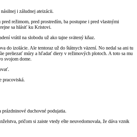
silnej i záludnej ateizácii.
u pred režimom, pred prostredím, ba postupne i pred vlastnými
ejne sa hlásiť ku Kristovi.
ení vrátil na slobodu už ako tajne svätený kňaz.
 do izolácie. Ale tentoraz už do štátnych väzení. No nedal sa ani tu
šie preliezať múry a hľadať diery v režimových plotoch. A toto sa mu
i vo svojom dome.
ovať.
e pracoviská.
é a prázdninové duchovné podujatia.
nželstva, pričom si zaiste vtedy ešte neuvedomovala, že dáva vznik