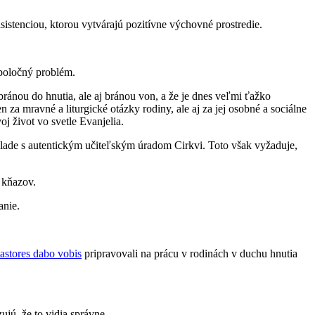
istenciou, ktorou vytvárajú pozitívne výchovné prostredie.
spoločný problém.
bránou do hnutia, ale aj bránou von, a že je dnes veľmi ťažko
za mravné a liturgické otázky rodiny, ale aj za jej osobné a sociálne
j život vo svetle Evanjelia.
súlade s autentickým učiteľským úradom Cirkvi. Toto však vyžaduje,
 kňazov.
anie.
astores dabo vobis
pripravovali na prácu v rodinách v duchu hnutia
jú, že to vidia správne.