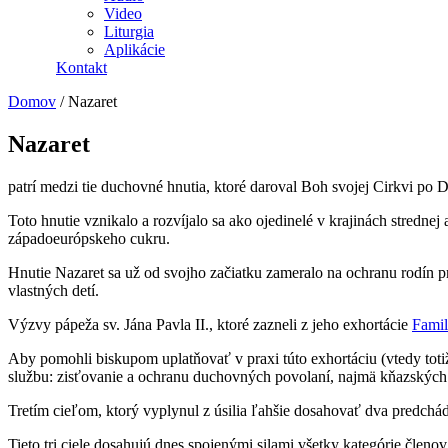
Video
Liturgia
Aplikácie
Kontakt
Domov
/
Nazaret
Nazaret
patrí medzi tie duchovné hnutia, ktoré daroval Boh svojej Cirkvi po
Toto hnutie vznikalo a rozvíjalo sa ako ojedinelé v krajinách stredne
západoeurópskeho cukru.
Hnutie Nazaret sa už od svojho začiatku zameralo na ochranu rodín pro
vlastných detí.
Výzvy pápeža sv. Jána Pavla II., ktoré zazneli z jeho exhortácie
Famil
Aby pomohli biskupom uplatňovať v praxi túto exhortáciu (vtedy tot
službu: zisťovanie a ochranu duchovných povolaní, najmä kňazských a
Tretím cieľom, ktorý vyplynul z úsilia ľahšie dosahovať dva predchád
Tieto tri ciele dosahujú dnes spojenými silami všetky kategórie členov