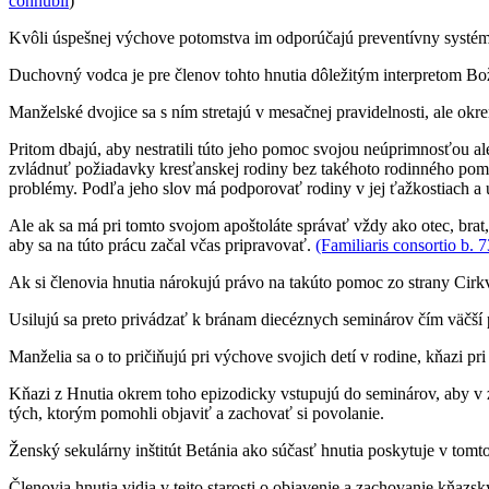
connubii
)
Kvôli úspešnej výchove potomstva im odporúčajú preventívny systém, 
Duchovný vodca je pre členov tohto hnutia dôležitým interpretom Bož
Manželské dvojice sa s ním stretajú v mesačnej pravidelnosti, ale okr
Pritom dbajú, aby nestratili túto jeho pomoc svojou neúprimnosťou al
zvládnuť požiadavky kresťanskej rodiny bez takéhoto rodinného pomocn
problémy. Podľa jeho slov má podporovať rodiny v jej ťažkostiach a u
Ale ak sa má pri tomto svojom apoštoláte správať vždy ako otec, brat
aby sa na túto prácu začal včas pripravovať.
(Familiaris consortio b. 7
Ak si členovia hnutia nárokujú právo na takúto pomoc zo strany Cirkv
Usilujú sa preto privádzať k bránam diecéznych seminárov čím väčší p
Manželia sa o to pričiňujú pri výchove svojich detí v rodine, kňazi pri
Kňazi z Hnutia okrem toho epizodicky vstupujú do seminárov, aby
tých, ktorým pomohli objaviť a zachovať si povolanie.
Ženský sekulárny inštitút Betánia ako súčasť hnutia poskytuje v to
Členovia hnutia vidia v tejto starosti o objavenie a zachovanie kňaz