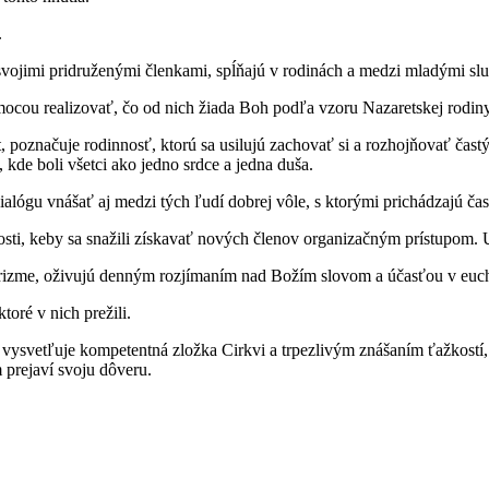
.
 svojimi pridruženými členkami, spĺňajú v rodinách a medzi mladými sl
pomocou realizovať, čo od nich žiada Boh podľa vzoru Nazaretskej rodiny
, poznačuje rodinnosť, ktorú sa usilujú zachovať si a rozhojňovať čast
kde boli všetci ako jedno srdce a jedna duša.
lógu vnášať aj medzi tých ľudí dobrej vôle, s ktorými prichádzajú čast
nosti, keby sa snažili získavať nových členov organizačným prístupom.
charizme, oživujú denným rozjímaním nad Božím slovom a účasťou v euc
oré v nich prežili.
vysvetľuje kompetentná zložka Cirkvi a trpezlivým znášaním ťažkostí, k
 prejaví svoju dôveru.