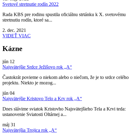
Svetové stretnutie rodín 2022
Rada KBS pre rodinu spustila oficiálnu strtánku k X. svetovému
stretnutiu rodín, ktoré sa...
2. dec. 2021
VIDEŤ VIAC
Kázne
jún
12
Najsvätejšie Srdce Ježišovo rok „A“
Častokrát povieme o niekom alebo o niečom, že je to srdce celého
projektu. Niekto je mozog...
jún
04
Najsvätejšie Kristovo Telo a Krv rok „A“
Dnes slávime sviatok Kristovho Najsvätejšieho Tela a Krvi teda:
ustanovenie Sviatosti Oltárnej a...
máj
31
Najsvätejšia Trojica rok „A“