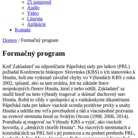
25 zastavení
Audio
Video
Liturgia
Aplikácie
Kontakt
Domov
/
Formačný program
Formačný program
Keď Zakladateľ na odporúčanie Pápežskej rady pre laikov (PRL)
požiadal Konferenciu biskupov Slovenska (KBS) o ich stanovisko k
Hnutiu, boli mu vytknuté závažné chyby vo Výhradách KBS z roku
2002, spísané, ako sa tam uvádza, len na základe listov
nespokojných členov Hnutia, ktorí z neho odišli. Zakladateľ sa
snažil hneď na tieto výhrady reagovať a skúmať duchovný stav
Hnutia. Robil to vždy v spolupráci aj s vatikánskymi dikastériami.
Pápežská rada pre laikov viackrát ocenila pozitívne prvky a snahy
Hnutia a udelila mu veľa povzbudení a rád a viacnásobné pozvania
na svetové stretnutia hnutí so Svätým Otcom (1998, 2006, 2014).
Pomáhala aj reagovať na Výhrady KBS a vyjsť, ako viackrát
hovorila, z „detských chorôb Hnutia“. Na viacerých stretnutiach a
konzultáciách na PRL bol s jej pomocou a na podnet predsedu PRL,