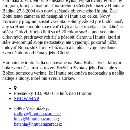
kardinála J. Em. Mons. Stanislava Rylka, vypracovaný Formačný
program, ktorý sa mal prijať na stretnutí všetkých kňazov Hnutia v
Badíne 27.8.2004 ako nový začiatok obnoveného Hnutia. Žiaľ
Bohu tento zámer sa už nenaplnil v Hnutí ako celku. Nový
Formačný program zostal však ako solídny základ pre budúcnosť,
aby sa Hnutie mohlo zbavovať chýb a ďalej rozvíjať ako užitočná
súčasť Cirkvi. V tejto línii sa už 20 rokov snažia pod vedením
cirkevných predstavených žiť a pôsobiť členovia Hnutia, ktorí si
stále uvedomujú svoje nedostatky, ale vyjadrujú pokornú túžbu
milovať Boha, slúžiť mu v blížnych a napĺňať svoje povolanie a
zverené úlohy od Pána v jeho Cirkvi.
Hodnotenie tohto úsilia nechávame na Pána Boha a tých, ktorým
bola zverená starosť o rozvoj Božieho života v jeho ľude, ale s
Božou pomocou veríme, že Hnutie prekonáva nedostatky a napĺňa
nádeje a úlohy, ktoré mu zverila Cirkev.
Prestavlky 183, 96601 Hliník nad Hronom
SHOW MAP
Pre Vaše otázky:
rodiny@hnutienazaret.sk
;
knazi@hnutienazaret.sk
;
betania@hnutienazaret.sk
;