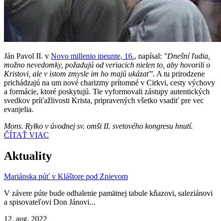
Ján Pavol II. v
Novo millenio ineunte, 16.
, napísal:
"Dnešní ľudia,
možno nevedomky, požadujú od veriacich nielen to, aby hovorili o
Kristovi, ale v istom zmysle im ho majú ukázať".
A tu prirodzene
prichádzajú na um nové charizmy prítomné v Cirkvi, cesty výchovy
a formácie, ktoré poskytujú. Tie vyformovali zástupy autentických
svedkov príťažlivosti Krista, pripravených všetko vsadiť pre vec
evanjelia.
Mons. Ryłko v úvodnej sv. omši II. svetového kongresu hnutí.
ČÍTAŤ VIAC
Aktuality
Mariánska púť v Kláštore pod Znievom
V závere púte bude odhalenie pamätnej tabule kňazovi, saleziánovi
a spisovateľovi Don Jánovi...
12. aug. 2022