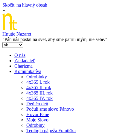
Skočiť na hlavný obsah
Hnutie Nazaret
"Pán nás poslal na svet, aby sme patrili iným, nie sebe."
O nás
Zakladateľ
Charizma
Komunikatíva
Odrobinky
4x365 I. rok
4x365 II. rok
4x365 III. rok
4x365 IV. rok
Deň čo deň
Počuli sme slovo Pánovo
Hovor Pane
Moje Slovo
Odrobiny
Teológia pápeža Františka