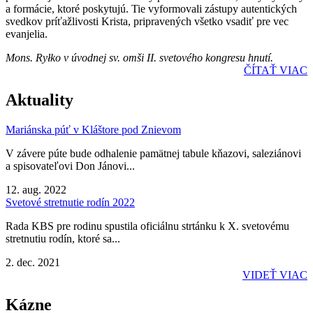
a formácie, ktoré poskytujú. Tie vyformovali zástupy autentických
svedkov príťažlivosti Krista, pripravených všetko vsadiť pre vec
evanjelia.
Mons. Ryłko v úvodnej sv. omši II. svetového kongresu hnutí.
ČÍTAŤ VIAC
Aktuality
Mariánska púť v Kláštore pod Znievom
V závere púte bude odhalenie pamätnej tabule kňazovi, saleziánovi
a spisovateľovi Don Jánovi...
12. aug. 2022
Svetové stretnutie rodín 2022
Rada KBS pre rodinu spustila oficiálnu strtánku k X. svetovému
stretnutiu rodín, ktoré sa...
2. dec. 2021
VIDEŤ VIAC
Kázne