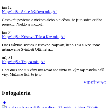
jún
12
Najsvätejšie Srdce Ježišovo rok „A“
Častokrát povieme o niekom alebo o niečom, že je to srdce celého
projektu. Niekto je mozog...
jún
04
Najsvätejšie Kristovo Telo a Krv rok „A“
Dnes slávime sviatok Kristovho Najsvätejšieho Tela a Krvi teda:
ustanovenie Sviatosti Oltárnej a...
máj
31
Najsvätejšia Trojica rok „A“
Chci dnes spolu s vámi uvažovat nad tímto velkým tajemstvím naší
víry. Můžeme říct, že je to...
VIDEŤ VIAC
Fotogaléria