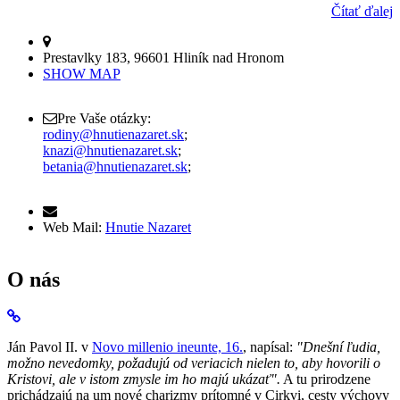
Čítať ďalej
Prestavlky 183, 96601 Hliník nad Hronom
SHOW MAP
Pre Vaše otázky:
rodiny@hnutienazaret.sk
;
knazi@hnutienazaret.sk
;
betania@hnutienazaret.sk
;
Web Mail:
Hnutie Nazaret
O nás
Ján Pavol II. v
Novo millenio ineunte, 16.
, napísal:
"Dnešní ľudia,
možno nevedomky, požadujú od veriacich nielen to, aby hovorili o
Kristovi, ale v istom zmysle im ho majú ukázať".
A tu prirodzene
prichádzajú na um nové charizmy prítomné v Cirkvi, cesty výchovy