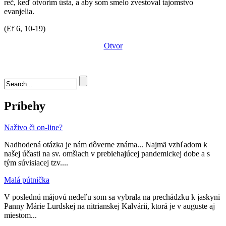
reč, keď otvorím ústa, a aby som smelo zvestoval tajomstvo
evanjelia.
(Ef 6, 10-19)
Otvor
Vyhľadávanie
Príbehy
Naživo či on-line?
Nadhodená otázka je nám dôverne známa... Najmä vzhľadom k
našej účasti na sv. omšiach v prebiehajúcej pandemickej dobe a s
tým súvisiacej tzv....
Malá pútnička
V poslednú májovú nedeľu som sa vybrala na prechádzku k jaskyni
Panny Márie Lurdskej na nitrianskej Kalvárii, ktorá je v auguste aj
miestom...