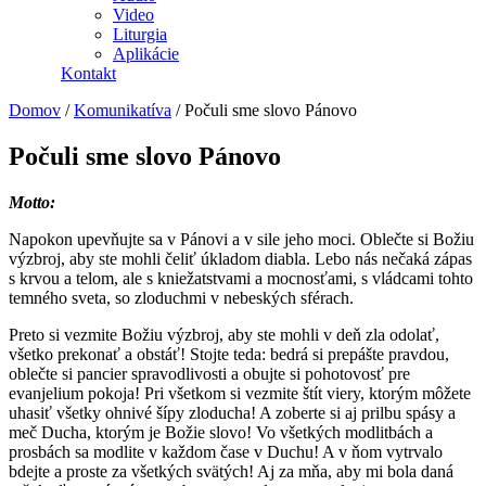
Video
Liturgia
Aplikácie
Kontakt
Domov
/
Komunikatíva
/
Počuli sme slovo Pánovo
Počuli sme slovo Pánovo
Motto:
Napokon upevňujte sa v Pánovi a v sile jeho moci. Oblečte si Božiu
výzbroj, aby ste mohli čeliť úkladom diabla. Lebo nás nečaká zápas
s krvou a telom, ale s kniežatstvami a mocnosťami, s vládcami tohto
temného sveta, so zloduchmi v nebeských sférach.
Preto si vezmite Božiu výzbroj, aby ste mohli v deň zla odolať,
všetko prekonať a obstáť! Stojte teda: bedrá si prepášte pravdou,
oblečte si pancier spravodlivosti a obujte si pohotovosť pre
evanjelium pokoja! Pri všetkom si vezmite štít viery, ktorým môžete
uhasiť všetky ohnivé šípy zloducha! A zoberte si aj prilbu spásy a
meč Ducha, ktorým je Božie slovo! Vo všetkých modlitbách a
prosbách sa modlite v každom čase v Duchu! A v ňom vytrvalo
bdejte a proste za všetkých svätých! Aj za mňa, aby mi bola daná