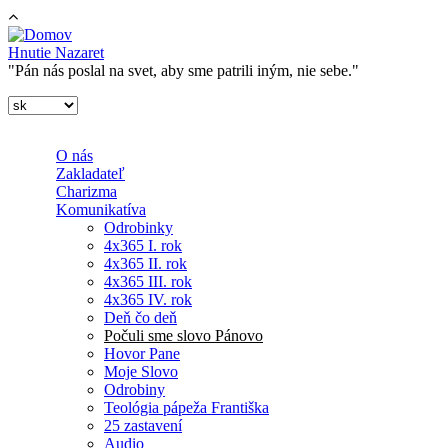
Skočiť na hlavný obsah
Hnutie Nazaret
"Pán nás poslal na svet, aby sme patrili iným, nie sebe."
O nás
Zakladateľ
Charizma
Komunikatíva
Odrobinky
4x365 I. rok
4x365 II. rok
4x365 III. rok
4x365 IV. rok
Deň čo deň
Počuli sme slovo Pánovo
Hovor Pane
Moje Slovo
Odrobiny
Teológia pápeža Františka
25 zastavení
Audio