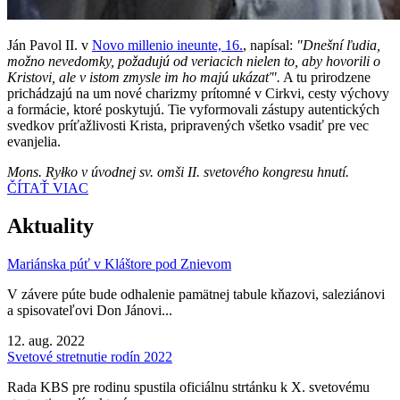
Ján Pavol II. v
Novo millenio ineunte, 16.
, napísal:
"Dnešní ľudia,
možno nevedomky, požadujú od veriacich nielen to, aby hovorili o
Kristovi, ale v istom zmysle im ho majú ukázať".
A tu prirodzene
prichádzajú na um nové charizmy prítomné v Cirkvi, cesty výchovy
a formácie, ktoré poskytujú. Tie vyformovali zástupy autentických
svedkov príťažlivosti Krista, pripravených všetko vsadiť pre vec
evanjelia.
Mons. Ryłko v úvodnej sv. omši II. svetového kongresu hnutí.
ČÍTAŤ VIAC
Aktuality
Mariánska púť v Kláštore pod Znievom
V závere púte bude odhalenie pamätnej tabule kňazovi, saleziánovi
a spisovateľovi Don Jánovi...
12. aug. 2022
Svetové stretnutie rodín 2022
Rada KBS pre rodinu spustila oficiálnu strtánku k X. svetovému