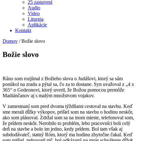
25 zastavení
Audio
Video
Liturgia
Aplikácie
Kontakt
Domov
/
Božie slovo
Božie slovo
Ráno som rozjímal z Božieho slova o Judášovi, ktorý sa sám
ponúkol na zradu a pýtal sa, čo za to dostane. Syn uvažoval z „4 x
365“ o Gedeonovi, ktorý uveril, že Božou pomocou premôže
Madiánčanov aj s malým množstvom vojakov.
V zamestnaní som pred dvoma týždňami cestoval na stavbu. Keď
sme merali dĺžky výkopov, prišiel som na stavbu o hodinu neskôr,
ako som plánoval. Zdržal som sa na inom mieste, telefonoval som,
že prídem neskôr. Nerobilo to problém, lebo pracovníci boli celý
deň na stavbe a bolo im jedno, kedy prídem. Bol tam však aj
subdodávateľ, statný Róm, ktorý ma hodinu zbytočne čakal. Keď
som prišiel, nehovoril nič, bol odkázaný na moje schválenie dĺžok.