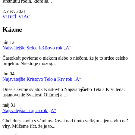
stretnutiu rodín, ktoré sa...
2. dec. 2021
VIDEŤ VIAC
Kázne
jún
12
Najsvätejšie Srdce Ježišovo rok „A“
Častokrát povieme o niekom alebo o niečom, že je to srdce celého
projektu. Niekto je mozog...
jún
04
Najsvätejšie Kristovo Telo a Krv rok „A“
Dnes slávime sviatok Kristovho Najsvätejšieho Tela a Krvi teda:
ustanovenie Sviatosti Oltárnej a...
máj
31
Najsvätejšia Trojica rok „A“
Chci dnes spolu s vámi uvažovat nad tímto velkým tajemstvím naší
víry. Můžeme říct, že je to...