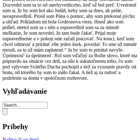
Dozvedel som sa to od stavbyvedúceho, keď už bol preč. Uvedomil
som si, že by som bol ako Judáš, keby som sa dnes, ak príde,
neospravedlnil. Prosil som Pána o pomoc, aby som prekonal pýchu
a ohľad. Príkladom mi bola Gedeonova viera. Hneď ako som
prišiel, stretol som sa s ním a ospravedlnil som sa za minulé
meškanie, že som nevedel, že tam bude čakať. Prijal moje
ospravedlnenie a v pokoji sme začali pracovať. Na konci, keď som
chcel odmerať a prirátať ešte jeden úsek, povedal: To sme už minule
merali, za to už mám zaplatené.“ Ja by som to prirátal navyše.
Úprimnosť za úprimnosť. Bol som vďačný za Božie slovo, ktoré ma
pripravilo na situácie cez deň, za silu k uskutočneniu toho, čo som
pod vplyvom Svätého Ducha pochopil a tiež za vyznanie pravdy od
brata, od ktorého by som to málo čakal. A tiež aj za radosť a
podelenie sa doma v spoločnom rozhovore.
Vyhľadávanie
Príbehy
Naživo či on-line?