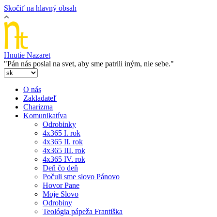
Skočiť na hlavný obsah
Hnutie Nazaret
"Pán nás poslal na svet, aby sme patrili iným, nie sebe."
O nás
Zakladateľ
Charizma
Komunikatíva
Odrobinky
4x365 I. rok
4x365 II. rok
4x365 III. rok
4x365 IV. rok
Deň čo deň
Počuli sme slovo Pánovo
Hovor Pane
Moje Slovo
Odrobiny
Teológia pápeža Františka