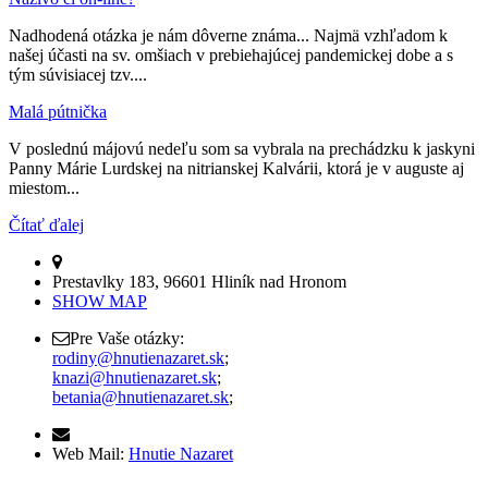
Nadhodená otázka je nám dôverne známa... Najmä vzhľadom k
našej účasti na sv. omšiach v prebiehajúcej pandemickej dobe a s
tým súvisiacej tzv....
Malá pútnička
V poslednú májovú nedeľu som sa vybrala na prechádzku k jaskyni
Panny Márie Lurdskej na nitrianskej Kalvárii, ktorá je v auguste aj
miestom...
Čítať ďalej
Prestavlky 183, 96601 Hliník nad Hronom
SHOW MAP
Pre Vaše otázky:
rodiny@hnutienazaret.sk
;
knazi@hnutienazaret.sk
;
betania@hnutienazaret.sk
;
Web Mail:
Hnutie Nazaret