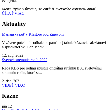
evanjelia.
Mons. Ryłko v úvodnej sv. omši II. svetového kongresu hnutí.
ČÍTAŤ VIAC
Aktuality
Mariánska púť v Kláštore pod Znievom
V závere púte bude odhalenie pamätnej tabule kňazovi, saleziánovi
a spisovateľovi Don Jánovi...
12. aug. 2022
Svetové stretnutie rodín 2022
Rada KBS pre rodinu spustila oficiálnu strtánku k X. svetovému
stretnutiu rodín, ktoré sa...
2. dec. 2021
VIDEŤ VIAC
Kázne
jún
12