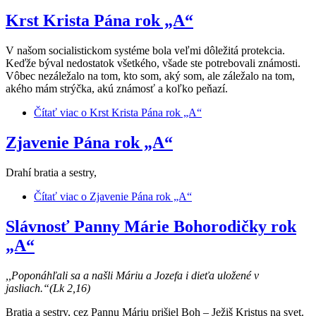
Krst Krista Pána rok „A“
V našom socialistickom systéme bola veľmi dôležitá protekcia.
Keďže býval nedostatok všetkého, všade ste potrebovali známosti.
Vôbec nezáležalo na tom, kto som, aký som, ale záležalo na tom,
akého mám strýčka, akú známosť a koľko peňazí.
Čítať viac
o Krst Krista Pána rok „A“
Zjavenie Pána rok „A“
Drahí bratia a sestry,
Čítať viac
o Zjavenie Pána rok „A“
Slávnosť Panny Márie Bohorodičky rok
„A“
,,Poponáhľali sa a našli Máriu a Jozefa i dieťa uložené v
jasliach.“(Lk 2,16)
Bratia a sestry, cez Pannu Máriu prišiel Boh – Ježiš Kristus na svet.