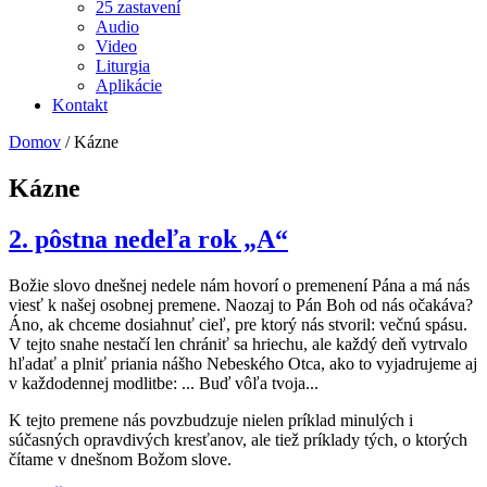
25 zastavení
Audio
Video
Liturgia
Aplikácie
Kontakt
Domov
/
Kázne
Kázne
2. pôstna nedeľa rok „A“
Božie slovo dnešnej nedele nám hovorí o premenení Pána a má nás
viesť k našej osobnej premene. Naozaj to Pán Boh od nás očakáva?
Áno, ak chceme dosiahnuť cieľ, pre ktorý nás stvoril: večnú spásu.
V tejto snahe nestačí len chrániť sa hriechu, ale každý deň vytrvalo
hľadať a plniť priania nášho Nebeského Otca, ako to vyjadrujeme aj
v každodennej modlitbe: ... Buď vôľa tvoja...
K tejto premene nás povzbudzuje nielen príklad minulých i
súčasných opravdivých kresťanov, ale tiež príklady tých, o ktorých
čítame v dnešnom Božom slove.