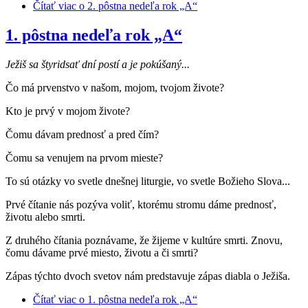
Čítať viac
o 2. pôstna nedeľa rok „A“
1. pôstna nedeľa rok „A“
Ježiš sa štyridsať dní postí a je pokúšaný...
Čo má prvenstvo v našom, mojom, tvojom živote?
Kto je prvý v mojom živote?
Čomu dávam prednosť a pred čím?
Čomu sa venujem na prvom mieste?
To sú otázky vo svetle dnešnej liturgie, vo svetle Božieho Slova...
Prvé čítanie nás pozýva voliť, ktorému stromu dáme prednosť,
životu alebo smrti.
Z druhého čítania poznávame, že žijeme v kultúre smrti. Znovu,
čomu dávame prvé miesto, životu a či smrti?
Zápas týchto dvoch svetov nám predstavuje zápas diabla o Ježiša.
Čítať viac
o 1. pôstna nedeľa rok „A“