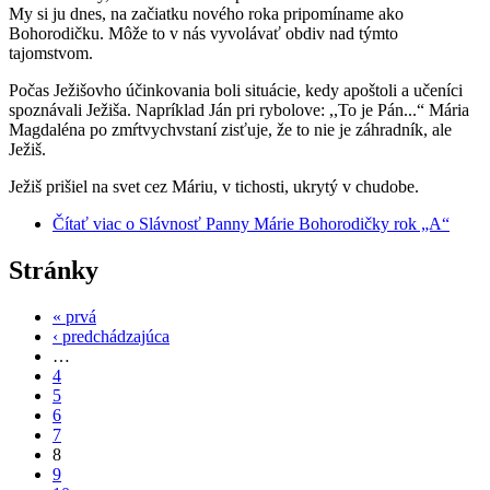
My si ju dnes, na začiatku nového roka pripomíname ako
Bohorodičku. Môže to v nás vyvolávať obdiv nad týmto
tajomstvom.
Počas Ježišovho účinkovania boli situácie, kedy apoštoli a učeníci
spoznávali Ježiša. Napríklad Ján pri rybolove: ,,To je Pán...“ Mária
Magdaléna po zmŕtvychvstaní zisťuje, že to nie je záhradník, ale
Ježiš.
Ježiš prišiel na svet cez Máriu, v tichosti, ukrytý v chudobe.
Čítať viac
o Slávnosť Panny Márie Bohorodičky rok „A“
Stránky
« prvá
‹ predchádzajúca
…
4
5
6
7
8
9