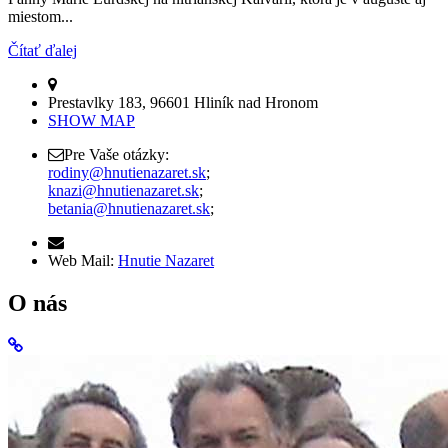
miestom...
Čítať ďalej
Prestavlky 183, 96601 Hliník nad Hronom
SHOW MAP
Pre Vaše otázky:
rodiny@hnutienazaret.sk
;
knazi@hnutienazaret.sk
;
betania@hnutienazaret.sk
;
Web Mail:
Hnutie Nazaret
O nás