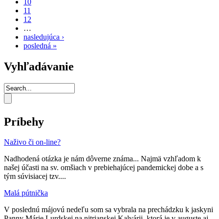
10
11
12
…
nasledujúca ›
posledná »
Vyhľadávanie
Príbehy
Naživo či on-line?
Nadhodená otázka je nám dôverne známa... Najmä vzhľadom k
našej účasti na sv. omšiach v prebiehajúcej pandemickej dobe a s
tým súvisiacej tzv....
Malá pútnička
V poslednú májovú nedeľu som sa vybrala na prechádzku k jaskyni
Panny Márie Lurdskej na nitrianskej Kalvárii, ktorá je v auguste aj