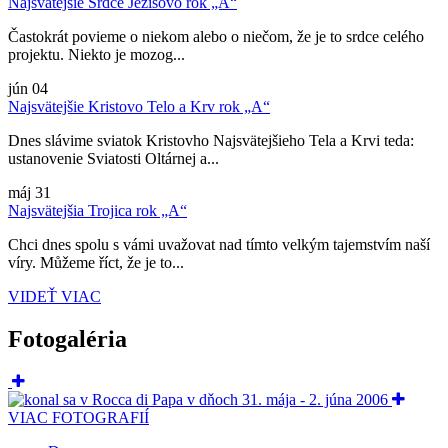
Najsvätejšie Srdce Ježišovo rok „A“
Častokrát povieme o niekom alebo o niečom, že je to srdce celého
projektu. Niekto je mozog...
jún
04
Najsvätejšie Kristovo Telo a Krv rok „A“
Dnes slávime sviatok Kristovho Najsvätejšieho Tela a Krvi teda:
ustanovenie Sviatosti Oltárnej a...
máj
31
Najsvätejšia Trojica rok „A“
Chci dnes spolu s vámi uvažovat nad tímto velkým tajemstvím naší
víry. Můžeme říct, že je to...
VIDEŤ VIAC
Fotogaléria
VIAC FOTOGRAFIÍ