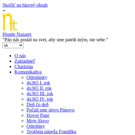
Skočiť na hlavný obsah
Hnutie Nazaret
"Pán nás poslal na svet, aby sme patrili iným, nie sebe."
O nás
Zakladateľ
Charizma
Komunikatíva
Odrobinky
4x365 I. rok
4x365 II. rok
4x365 III. rok
4x365 IV. rok
Deň čo deň
Počuli sme slovo Pánovo
Hovor Pane
Moje Slovo
Odrobiny
Teológia pápeža Františka