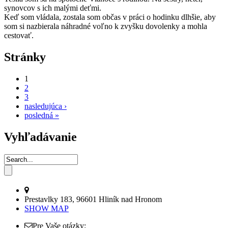
synovcov s ich malými deťmi.
Keď som vládala, zostala som občas v práci o hodinku dlhšie, aby
som si nazbierala náhradné voľno k zvyšku dovolenky a mohla
cestovať.
Stránky
1
2
3
nasledujúca ›
posledná »
Vyhľadávanie
Prestavlky 183, 96601 Hliník nad Hronom
SHOW MAP
Pre Vaše otázky: