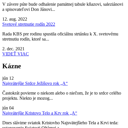
V závere púte bude odhalenie pamätnej tabule kňazovi, saleziánovi
a spisovateľovi Don Jánovi...
12. aug. 2022
Svetové stretnutie rodín 2022
Rada KBS pre rodinu spustila oficiálnu strtánku k X. svetovému
stretnutiu rodín, ktoré sa...
2. dec. 2021
VIDEŤ VIAC
Kázne
jún
12
Najsvätejšie Srdce Ježišovo rok „A“
Častokrát povieme o niekom alebo o niečom, že je to srdce celého
projektu. Niekto je mozog...
jún
04
Najsvätejšie Kristovo Telo a Krv rok „A“
Dnes slávime sviatok Kristovho Najsvätejšieho Tela a Krvi teda:
ustanovenie Sviatosti Oltárnej a...