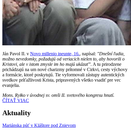
Ján Pavol II. v
Novo millenio ineunte, 16.
, napísal:
"Dnešní ľudia,
možno nevedomky, požadujú od veriacich nielen to, aby hovorili o
Kristovi, ale v istom zmysle im ho majú ukázať".
A tu prirodzene
prichádzajú na um nové charizmy prítomné v Cirkvi, cesty výchovy
a formácie, ktoré poskytujú. Tie vyformovali zástupy autentických
svedkov príťažlivosti Krista, pripravených všetko vsadiť pre vec
evanjelia.
Mons. Ryłko v úvodnej sv. omši II. svetového kongresu hnutí.
ČÍTAŤ VIAC
Aktuality
Mariánska púť v Kláštore pod Znievom