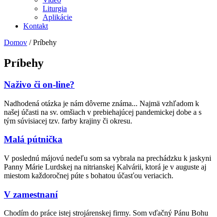
Liturgia
Aplikácie
Kontakt
Domov
/
Príbehy
Príbehy
Naživo či on-line?
Nadhodená otázka je nám dôverne známa... Najmä vzhľadom k
našej účasti na sv. omšiach v prebiehajúcej pandemickej dobe a s
tým súvisiacej tzv. farby krajiny či okresu.
Malá pútnička
V poslednú májovú nedeľu som sa vybrala na prechádzku k jaskyni
Panny Márie Lurdskej na nitrianskej Kalvárii, ktorá je v auguste aj
miestom každoročnej púte s bohatou účasťou veriacich.
V zamestnaní
Chodím do práce istej strojárenskej firmy. Som vďačný Pánu Bohu