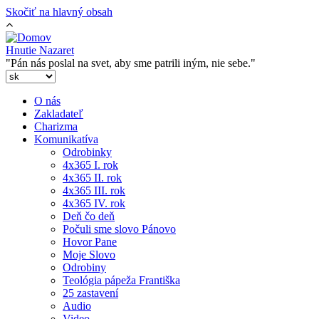
Skočiť na hlavný obsah
Hnutie Nazaret
"Pán nás poslal na svet, aby sme patrili iným, nie sebe."
O nás
Zakladateľ
Charizma
Komunikatíva
Odrobinky
4x365 I. rok
4x365 II. rok
4x365 III. rok
4x365 IV. rok
Deň čo deň
Počuli sme slovo Pánovo
Hovor Pane
Moje Slovo
Odrobiny
Teológia pápeža Františka
25 zastavení
Audio
Video