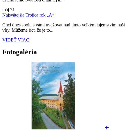
máj
31
Najsvätejšia Trojica rok „A“
Chci dnes spolu s vámi uvažovat nad tímto velkým tajemstvím naší
víry. Můžeme říct, že je to...
VIDEŤ VIAC
Fotogaléria