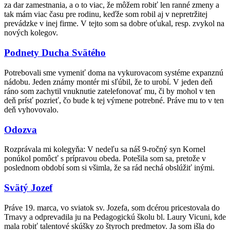
za dar zamestnania, a o to viac, že môžem robiť len ranné zmeny a
tak mám viac času pre rodinu, keďže som robil aj v nepretržitej
prevádzke v inej firme. V tejto som sa dobre oťukal, resp. zvykol na
nových kolegov.
Podnety Ducha Svätého
Potrebovali sme vymeniť doma na vykurovacom systéme expanznú
nádobu. Jeden známy montér mi sľúbil, že to urobí. V jeden deň
ráno som zachytil vnuknutie zatelefonovať mu, či by mohol v ten
deň prísť pozrieť, čo bude k tej výmene potrebné. Práve mu to v ten
deň vyhovovalo.
Odozva
Rozprávala mi kolegyňa: V nedeľu sa náš 9-ročný syn Kornel
ponúkol pomôcť s prípravou obeda. Potešila som sa, pretože v
poslednom období som si všimla, že sa rád nechá obslúžiť inými.
Svätý Jozef
Práve 19. marca, vo sviatok sv. Jozefa, som dcérou pricestovala do
Trnavy a odprevadila ju na Pedagogickú školu bl. Laury Vicuni, kde
mala robiť talentové skúšky zo štyroch predmetov. Ja som išla do