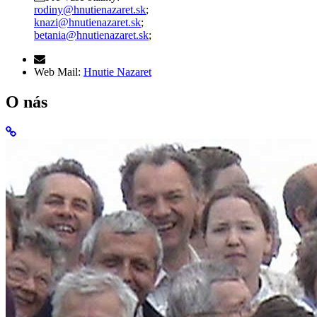
rodiny@hnutienazaret.sk
;
knazi@hnutienazaret.sk
;
betania@hnutienazaret.sk
;
Web Mail:
Hnutie Nazaret
O nás