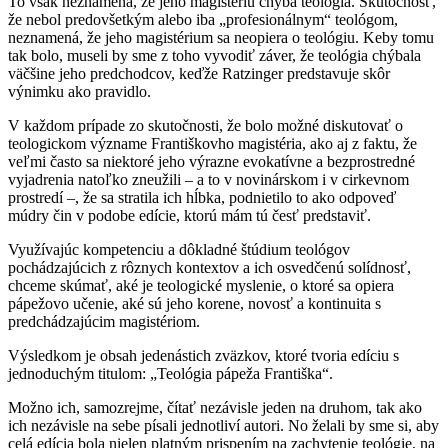
To však neznamená, že jeho magistériu chýba teológia. Skutočnosť,
že nebol predovšetkým alebo iba „profesionálnym“ teológom,
neznamená, že jeho magistérium sa neopiera o teológiu. Keby tomu
tak bolo, museli by sme z toho vyvodiť záver, že teológia chýbala
väčšine jeho predchodcov, keďže Ratzinger predstavuje skôr
výnimku ako pravidlo.
V každom prípade zo skutočnosti, že bolo možné diskutovať o
teologickom význame Františkovho magistéria, ako aj z faktu, že
veľmi často sa niektoré jeho výrazne evokatívne a bezprostredné
vyjadrenia natoľko zneužili – a to v novinárskom i v cirkevnom
prostredí –, že sa stratila ich hĺbka, podnietilo to ako odpoveď
múdry čin v podobe edície, ktorú mám tú česť predstaviť.
Využívajúc kompetenciu a dôkladné štúdium teológov
pochádzajúcich z rôznych kontextov a ich osvedčenú solídnosť,
chceme skúmať, aké je teologické myslenie, o ktoré sa opiera
pápežovo učenie, aké sú jeho korene, novosť a kontinuita s
predchádzajúcim magistériom.
Výsledkom je obsah jedenástich zväzkov, ktoré tvoria edíciu s
jednoduchým titulom: „Teológia pápeža Františka“.
Možno ich, samozrejme, čítať nezávisle jeden na druhom, tak ako
ich nezávisle na sebe písali jednotliví autori. No želali by sme si, aby
celá edícia bola nielen platným prispením na zachytenie teológie, na