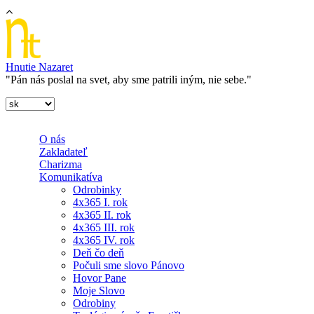
Skočiť na hlavný obsah
Hnutie Nazaret
"Pán nás poslal na svet, aby sme patrili iným, nie sebe."
O nás
Zakladateľ
Charizma
Komunikatíva
Odrobinky
4x365 I. rok
4x365 II. rok
4x365 III. rok
4x365 IV. rok
Deň čo deň
Počuli sme slovo Pánovo
Hovor Pane
Moje Slovo
Odrobiny