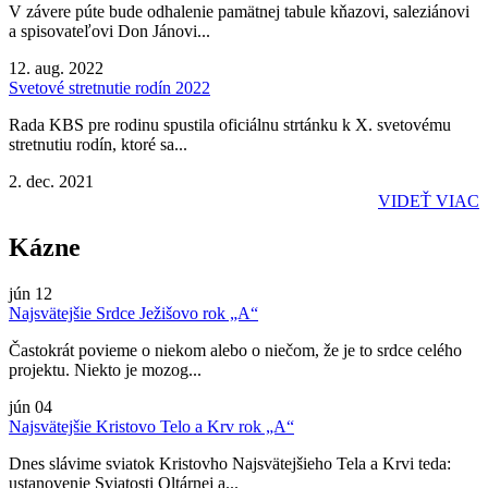
V závere púte bude odhalenie pamätnej tabule kňazovi, saleziánovi
a spisovateľovi Don Jánovi...
12. aug. 2022
Svetové stretnutie rodín 2022
Rada KBS pre rodinu spustila oficiálnu strtánku k X. svetovému
stretnutiu rodín, ktoré sa...
2. dec. 2021
VIDEŤ VIAC
Kázne
jún
12
Najsvätejšie Srdce Ježišovo rok „A“
Častokrát povieme o niekom alebo o niečom, že je to srdce celého
projektu. Niekto je mozog...
jún
04
Najsvätejšie Kristovo Telo a Krv rok „A“
Dnes slávime sviatok Kristovho Najsvätejšieho Tela a Krvi teda:
ustanovenie Sviatosti Oltárnej a...