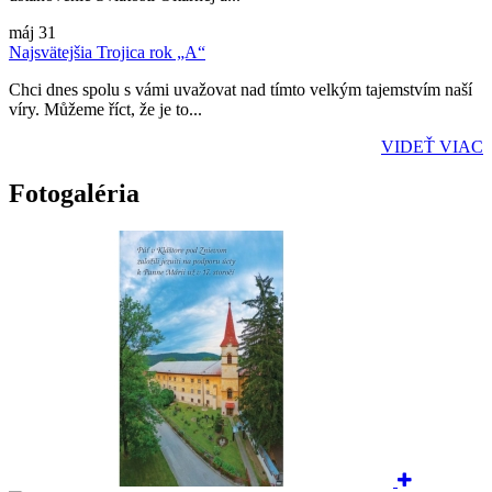
máj
31
Najsvätejšia Trojica rok „A“
Chci dnes spolu s vámi uvažovat nad tímto velkým tajemstvím naší
víry. Můžeme říct, že je to...
VIDEŤ VIAC
Fotogaléria