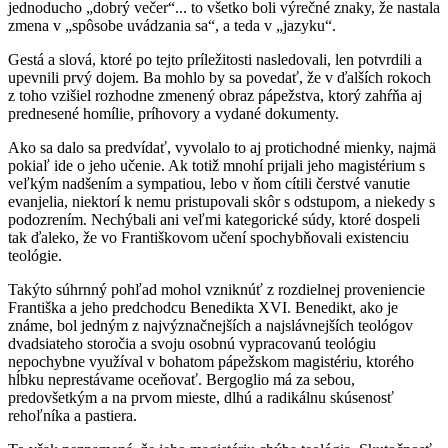
jednoducho „dobrý večer“... to všetko boli výrečné znaky, že nastala
zmena v „spôsobe uvádzania sa“, a teda v „jazyku“.
Gestá a slová, ktoré po tejto príležitosti nasledovali, len potvrdili a
upevnili prvý dojem. Ba mohlo by sa povedať, že v ďalších rokoch
z toho vzišiel rozhodne zmenený obraz pápežstva, ktorý zahŕňa aj
prednesené homílie, príhovory a vydané dokumenty.
Ako sa dalo sa predvídať, vyvolalo to aj protichodné mienky, najmä
pokiaľ ide o jeho učenie. Ak totiž mnohí prijali jeho magistérium s
veľkým nadšením a sympatiou, lebo v ňom cítili čerstvé vanutie
evanjelia, niektorí k nemu pristupovali skôr s odstupom, a niekedy s
podozrením. Nechýbali ani veľmi kategorické súdy, ktoré dospeli
tak ďaleko, že vo Františkovom učení spochybňovali existenciu
teológie.
Takýto súhrnný pohľad mohol vzniknúť z rozdielnej proveniencie
Františka a jeho predchodcu Benedikta XVI. Benedikt, ako je
známe, bol jedným z najvýznačnejších a najslávnejších teológov
dvadsiateho storočia a svoju osobnú vypracovanú teológiu
nepochybne využíval v bohatom pápežskom magistériu, ktorého
hĺbku neprestávame oceňovať. Bergoglio má za sebou,
predovšetkým a na prvom mieste, dlhú a radikálnu skúsenosť
rehoľníka a pastiera.