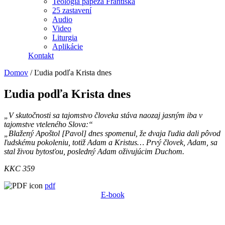
Teológia pápeža Františka
25 zastavení
Audio
Video
Liturgia
Aplikácie
Kontakt
Domov
/
Ľudia podľa Krista dnes
Ľudia podľa Krista dnes
„V skutočnosti sa tajomstvo človeka stáva naozaj jasným iba v
tajomstve vteleného Slova:“
„Blažený Apoštol [Pavol] dnes spomenul, že dvaja ľudia dali pôvod
ľudskému pokoleniu, totiž Adam a Kristus… Prvý človek, Adam, sa
stal živou bytosťou, posledný Adam oživujúcim Duchom.
KKC 359
pdf
E-book