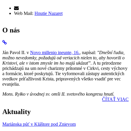
Web Mail:
Hnutie Nazaret
O nás
Ján Pavol II. v
Novo millenio ineunte, 16.
, napísal:
"Dnešní ľudia,
možno nevedomky, požadujú od veriacich nielen to, aby hovorili o
Kristovi, ale v istom zmysle im ho majú ukázať".
A tu prirodzene
prichádzajú na um nové charizmy prítomné v Cirkvi, cesty výchovy
a formácie, ktoré poskytujú. Tie vyformovali zástupy autentických
svedkov príťažlivosti Krista, pripravených všetko vsadiť pre vec
evanjelia.
Mons. Ryłko v úvodnej sv. omši II. svetového kongresu hnutí.
ČÍTAŤ VIAC
Aktuality
Mariánska púť v Kláštore pod Znievom