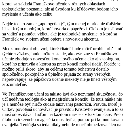
ktorej sa zakladá Františkovo učenie v rôznych oblastiach
teologického poznania, ale aj úvodom ku kľúčovým bodom jeho
myslenia a učenia ako celku.
Nejde teda o zámer „apologetický“, tým menej o pridanie ďalšieho
hlasu k tým mnohým, ktoré hovoria o pápežovi. Cieľom je usilovať
sa vidieť a pomôcť vidieť, aké je teologické myslenie, o ktoré sa
František vo svojom učení opiera s novosťou akcentu.
Medzi mnohými objavmi, ktoré čitateľ bude môcť urobiť pri čítaní
týchto zväzkov, bude určite zistenie, ako výrazne sa Františkovo
učenie zhoduje s novosťou koncilového učenia ako aj s teológiou,
ktorá ho pripravila a ktorou sa preto koncil mohol riadiť. Keďže je
možno príliš skoro, aby sa celému tomuto bohatstvu dostalo
spoločného, pokojného a úplného prijatia zo strany všetkých,
neprekvapuje, že pápežovo učenie niekedy nie je hneď všetkým
zrozumiteľné.
Vo Františkovom učení sa takisto javí ako nezvratná skutočnosť, čo
učí nedávna teológia ako aj magistérium koncilu: že totiž náuka nie
je a nemôže byť niečo cudzie takzvanej pastorácii. Pravda, ktorú je
Cirkev povolaná uchovávať, je pravdou Kristovho evanjelia, a to sa
musí odovzdávať ľuďom na každom mieste a v každom čase. Preto
úlohou cirkevného magistéria musí byť aj pomoc pri komunikovaní
evanjelia. Teológia sa teda nikdy nebude môcť obmedzovať len na