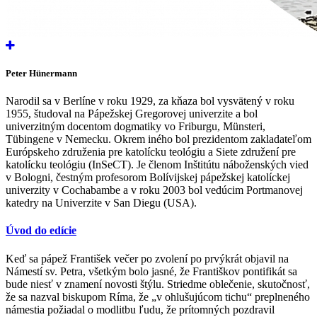
Peter Hünermann
Narodil sa v Berlíne v roku 1929, za kňaza bol vysvätený v roku
1955, študoval na Pápežskej Gregorovej univerzite a bol
univerzitným docentom dogmatiky vo Friburgu, Münsteri,
Tübingene v Nemecku. Okrem iného bol prezidentom zakladateľom
Európskeho združenia pre katolícku teológiu a Siete združení pre
katolícku teológiu (InSeCT). Je členom Inštitútu náboženských vied
v Bologni, čestným profesorom Bolívijskej pápežskej katolíckej
univerzity v Cochabambe a v roku 2003 bol vedúcim Portmanovej
katedry na Univerzite v San Diegu (USA).
Úvod do edície
Keď sa pápež František večer po zvolení po prvýkrát objavil na
Námestí sv. Petra, všetkým bolo jasné, že Františkov pontifikát sa
bude niesť v znamení novosti štýlu. Striedme oblečenie, skutočnosť,
že sa nazval biskupom Ríma, že „v ohlušujúcom tichu“ preplneného
námestia požiadal o modlitbu ľudu, že prítomných pozdravil