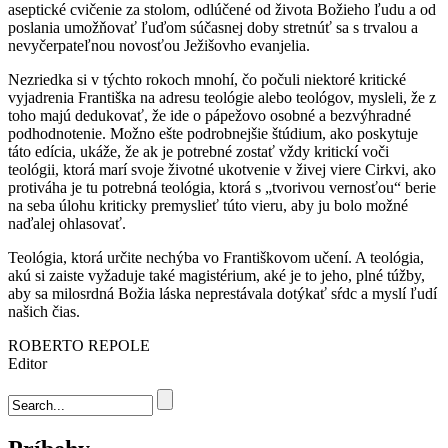
aseptické cvičenie za stolom, odlúčené od života Božieho ľudu a od
poslania umožňovať ľuďom súčasnej doby stretnúť sa s trvalou a
nevyčerpateľnou novosťou Ježišovho evanjelia.
Nezriedka si v týchto rokoch mnohí, čo počuli niektoré kritické
vyjadrenia Františka na adresu teológie alebo teológov, mysleli, že z
toho majú dedukovať, že ide o pápežovo osobné a bezvýhradné
podhodnotenie. Možno ešte podrobnejšie štúdium, ako poskytuje
táto edícia, ukáže, že ak je potrebné zostať vždy kritickí voči
teológii, ktorá marí svoje životné ukotvenie v živej viere Cirkvi, ako
protiváha je tu potrebná teológia, ktorá s „tvorivou vernosťou“ berie
na seba úlohu kriticky premyslieť túto vieru, aby ju bolo možné
naďalej ohlasovať.
Teológia, ktorá určite nechýba vo Františkovom učení. A teológia,
akú si zaiste vyžaduje také magistérium, aké je to jeho, plné túžby,
aby sa milosrdná Božia láska neprestávala dotýkať sŕdc a myslí ľudí
našich čias.
ROBERTO REPOLE
Editor
Vyhľadávanie