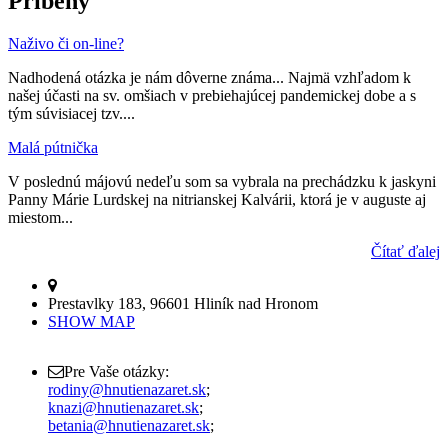
Príbehy
Naživo či on-line?
Nadhodená otázka je nám dôverne známa... Najmä vzhľadom k
našej účasti na sv. omšiach v prebiehajúcej pandemickej dobe a s
tým súvisiacej tzv....
Malá pútnička
V poslednú májovú nedeľu som sa vybrala na prechádzku k jaskyni
Panny Márie Lurdskej na nitrianskej Kalvárii, ktorá je v auguste aj
miestom...
Čítať ďalej
Prestavlky 183, 96601 Hliník nad Hronom
SHOW MAP
Pre Vaše otázky:
rodiny@hnutienazaret.sk
;
knazi@hnutienazaret.sk
;
betania@hnutienazaret.sk
;